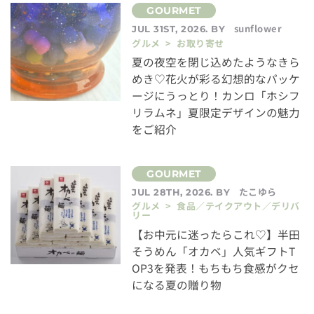
sunflower
JUL 31ST, 2026. BY
グルメ > お取り寄せ
夏の夜空を閉じ込めたようなきら
めき♡花火が彩る幻想的なパッケ
ージにうっとり！カンロ「ホシフ
リラムネ」夏限定デザインの魅力
をご紹介
たこゆら
JUL 28TH, 2026. BY
グルメ > 食品／テイクアウト／デリバ
リー
【お中元に迷ったらこれ♡】半田
そうめん「オカベ」人気ギフトT
OP3を発表！もちもち食感がクセ
になる夏の贈り物