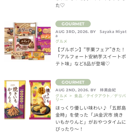
た♡
Sayaka Miyat
AUG 3RD, 2026. BY
a
グルメ
【ブルボン】“芋栗フェア”きた！
「アルフォート安納芋スイートポ
テト味」など8品が登場♡
林美由紀
AUG 2ND, 2026. BY
グルメ > 食品／テイクアウト／デリバ
リー
ほっくり優しい味わい♪「五郎島
金時」を使った「JA金沢市 焼き
いもかりんと」がおやつタイムに
ぴったり～！