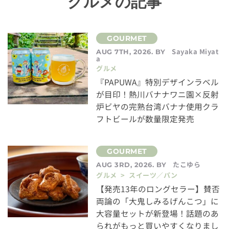
グルメの記事
Sayaka Miyat
AUG 7TH, 2026. BY
a
グルメ
『PAPUWA』特別デザインラベル
が目印！熱川バナナワニ園×反射
炉ビヤの完熟台湾バナナ使用クラ
フトビールが数量限定発売
たこゆら
AUG 3RD, 2026. BY
グルメ > スイーツ／パン
【発売13年のロングセラー】賛否
両論の「大鬼しみるげんこつ」に
大容量セットが新登場！話題のあ
られがもっと買いやすくなりまし