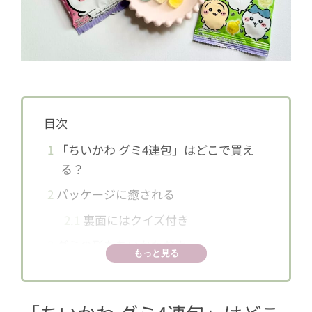
目次
1
「ちいかわ グミ4連包」はどこで買え
る？
2
パッケージに癒される
2.1
裏面にはクイズ付き
3
グミの形もちいかわだよ
もっと見る
3.1
果汁10％入りのぶどう味