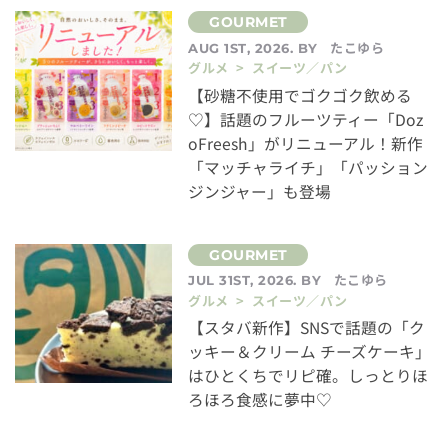
たこゆら
AUG 1ST, 2026. BY
グルメ > スイーツ／パン
【砂糖不使用でゴクゴク飲める
♡】話題のフルーツティー「Doz
oFreesh」がリニューアル！新作
「マッチャライチ」「パッション
ジンジャー」も登場
たこゆら
JUL 31ST, 2026. BY
グルメ > スイーツ／パン
【スタバ新作】SNSで話題の「ク
ッキー＆クリーム チーズケーキ」
はひとくちでリピ確。しっとりほ
ろほろ食感に夢中♡