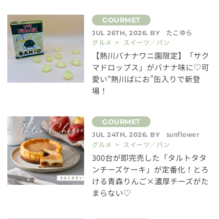
たこゆら
JUL 26TH, 2026. BY
グルメ > スイーツ／パン
【熱川バナナワニ園限定】「サク
マドロップス」がバナナ味に♡可
愛い“熱川ばにお”缶入りで新登
場！
sunflower
JUL 24TH, 2026. BY
グルメ > スイーツ／パン
300台が即完売した「タルトタタ
ンチーズケーキ」が定番化！とろ
ける青森りんご×濃厚チーズがた
まらない♡