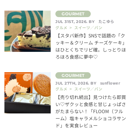
たこゆら
JUL 31ST, 2026. BY
グルメ > スイーツ／パン
【スタバ新作】SNSで話題の「ク
ッキー＆クリーム チーズケーキ」
はひとくちでリピ確。しっとりほ
ろほろ食感に夢中♡
sunflower
JUL 27TH, 2026. BY
グルメ > スイーツ／パン
【売り切れ続出】見つけたら即買
い♡ザクッと食感と甘じょっぱさ
がたまらない！「FLOOM（フル
ーム）塩キャラメルショコラサン
ド」を実食レビュー