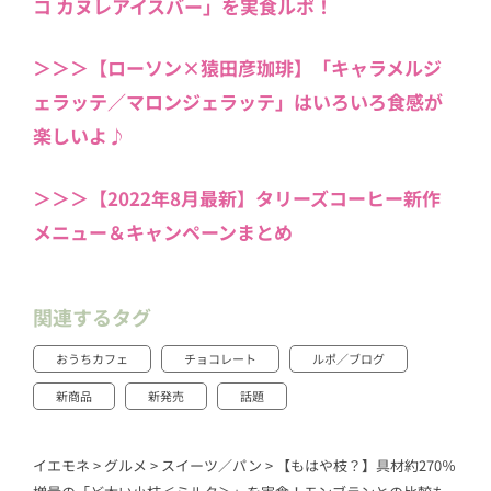
コ カヌレアイスバー」を実食ルポ！
＞＞＞【ローソン×猿田彦珈琲】「キャラメルジ
ェラッテ／マロンジェラッテ」はいろいろ食感が
楽しいよ♪
＞＞＞【2022年8月最新】タリーズコーヒー新作
メニュー＆キャンペーンまとめ
関連するタグ
おうちカフェ
チョコレート
ルポ／ブログ
新商品
新発売
話題
イエモネ
>
グルメ
>
スイーツ／パン
>
【もはや枝？】具材約270％