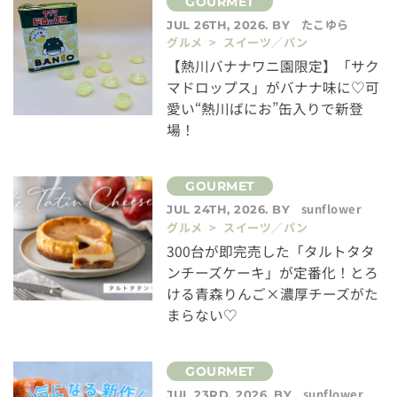
たこゆら
JUL 26TH, 2026. BY
グルメ > スイーツ／パン
【熱川バナナワニ園限定】「サク
マドロップス」がバナナ味に♡可
愛い“熱川ばにお”缶入りで新登
場！
sunflower
JUL 24TH, 2026. BY
グルメ > スイーツ／パン
300台が即完売した「タルトタタ
ンチーズケーキ」が定番化！とろ
ける青森りんご×濃厚チーズがた
まらない♡
sunflower
JUL 23RD, 2026. BY