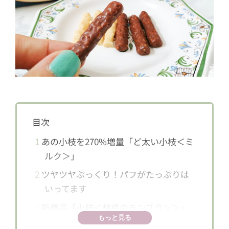
目次
1
あの小枝を270%増量「ど太い小枝＜ミ
ルク＞」
2
ツヤツヤぷっくり！パフがたっぷりは
いってます
3
新商品「小枝＜魅惑のモンブラン＞」
もっと見る
と比べてみると？