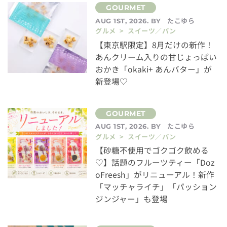
たこゆら
AUG 1ST, 2026. BY
グルメ > スイーツ／パン
【東京駅限定】8月だけの新作！
あんクリーム入りの甘じょっぱい
おかき「okaki+ あんバター」が
新登場♡
たこゆら
AUG 1ST, 2026. BY
グルメ > スイーツ／パン
【砂糖不使用でゴクゴク飲める
♡】話題のフルーツティー「Doz
oFreesh」がリニューアル！新作
「マッチャライチ」「パッション
ジンジャー」も登場