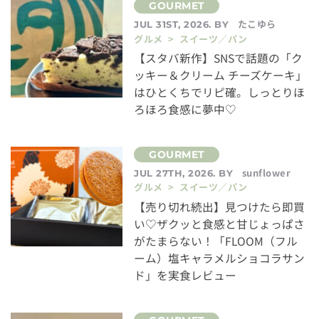
たこゆら
JUL 31ST, 2026. BY
グルメ > スイーツ／パン
【スタバ新作】SNSで話題の「ク
ッキー＆クリーム チーズケーキ」
はひとくちでリピ確。しっとりほ
ろほろ食感に夢中♡
sunflower
JUL 27TH, 2026. BY
グルメ > スイーツ／パン
【売り切れ続出】見つけたら即買
い♡ザクッと食感と甘じょっぱさ
がたまらない！「FLOOM（フル
ーム）塩キャラメルショコラサン
ド」を実食レビュー