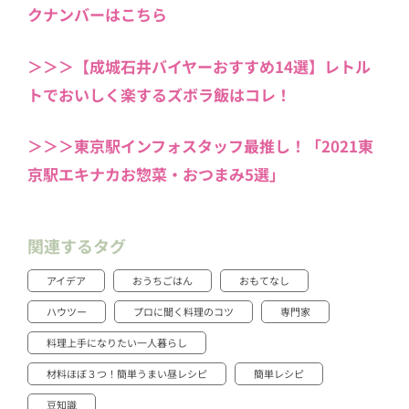
クナンバーはこちら
＞＞＞【成城石井バイヤーおすすめ14選】レトル
トでおいしく楽するズボラ飯はコレ！
＞＞＞東京駅インフォスタッフ最推し！「2021東
京駅エキナカお惣菜・おつまみ5選」
関連するタグ
アイデア
おうちごはん
おもてなし
ハウツー
プロに聞く料理のコツ
専門家
料理上手になりたい一人暮らし
材料ほぼ３つ！簡単うまい昼レシピ
簡単レシピ
豆知識