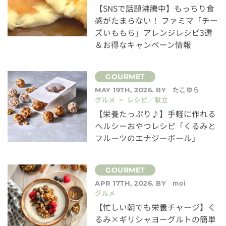
【SNSで話題沸騰中】もっちり食
感がたまらない！ ファミマ「チー
ズいももち」アレンジレシピ3選
＆お得なキャンペーン情報
たこゆら
MAY 19TH, 2026. BY
グルメ > レシピ／献立
【栄養たっぷり♪】手軽に作れる
ヘルシーおやつレシピ「くるみと
フルーツのエナジーボール」
moi
APR 17TH, 2026. BY
グルメ
【忙しい朝でも栄養チャージ】く
るみ×ギリシャヨーグルトの簡単