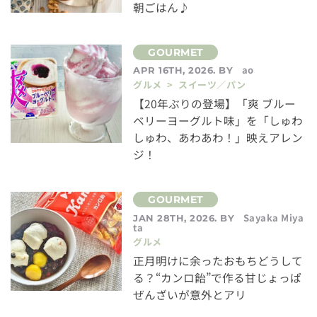
朝ごはん♪
ao
APR 16TH, 2026. BY
グルメ > スイーツ／パン
【20年ぶりの登場】「爽 ブルー
ベリーヨーグルト味」を「しゅわ
しゅわ、あわあわ！」映えアレン
ジ！
Sayaka Miya
JAN 28TH, 2026. BY
ta
グルメ
正月明けに余ったおもちどうして
る？“カンロ飴”で作る甘じょっぱ
ぜんざいが意外とアリ