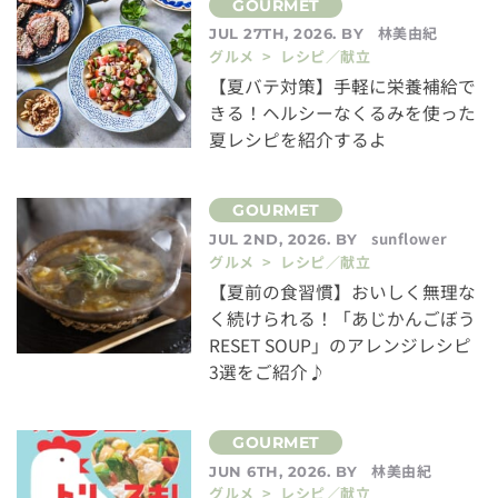
林美由紀
JUL 27TH, 2026. BY
グルメ > レシピ／献立
【夏バテ対策】手軽に栄養補給で
きる！ヘルシーなくるみを使った
夏レシピを紹介するよ
sunflower
JUL 2ND, 2026. BY
グルメ > レシピ／献立
【夏前の食習慣】おいしく無理な
く続けられる！「あじかんごぼう
RESET SOUP」のアレンジレシピ
3選をご紹介♪
林美由紀
JUN 6TH, 2026. BY
グルメ > レシピ／献立