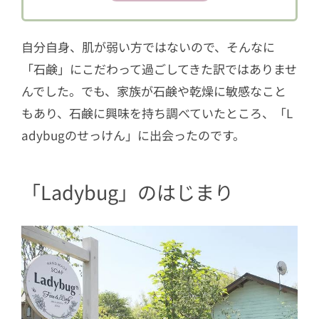
2.3
Birthday (バースデー）
2.4
奥阿蘇 椿
自分自身、肌が弱い方ではないので、そんなに
2.5
すずめの湯ー南阿蘇村を旅してー
「石鹸」にこだわって過ごしてきた訳ではありませ
2.6
えごまー福島県只見町を旅してー
んでした。でも、家族が石鹸や乾燥に敏感なこと
もあり、石鹸に興味を持ち調べていたところ、「L
2.7
菊鹿シャルドネー山鹿市菊鹿町を
旅してー
adybugのせっけん」に出会ったのです。
2.8
とまとー熊本県大津町を旅してー
2.9
四季美 「冬」
「Ladybug」のはじまり