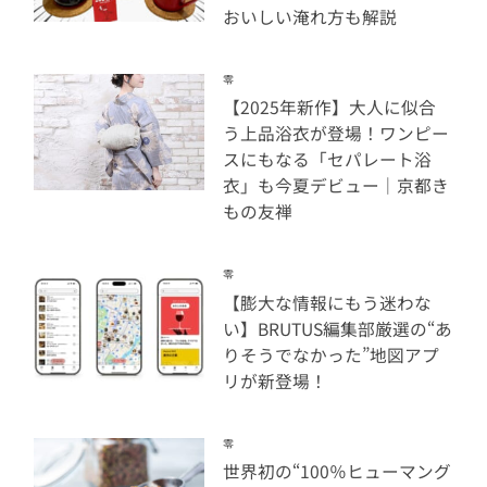
おいしい淹れ方も解説
零
【2025年新作】大人に似合
う上品浴衣が登場！ワンピー
スにもなる「セパレート浴
衣」も今夏デビュー｜京都き
もの友禅
零
【膨大な情報にもう迷わな
い】BRUTUS編集部厳選の“あ
りそうでなかった”地図アプ
リが新登場！
零
世界初の“100％ヒューマング