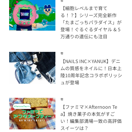
零
【細胞レベルまで育て
る！？】シリーズ完全新作
「たまごっちパラダイス」が
登場！ぐるぐるダイヤル & 5
万通りの遺伝にも注目
零
【NAILS INC×YANUK】デニ
ムの質感をネイルに！日本上
陸10周年記念コラボポリッシ
ュが登場
零
【ファミマ×Afternoon Te
a】焼き菓子の本気がすご
い！編集部満場一致の高評価
スイーツは？