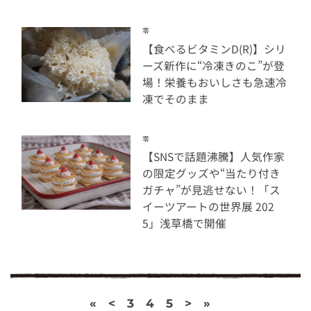
零
【食べるビタミンD(R)】シリ
ーズ新作に“冷凍きのこ”が登
場！栄養もおいしさも急速冷
凍でそのまま
零
【SNSで話題沸騰】人気作家
の限定グッズや“当たり付き
ガチャ”が見逃せない！「ス
イーツアートの世界展 202
5」浅草橋で開催
«
<
3
4
5
>
»