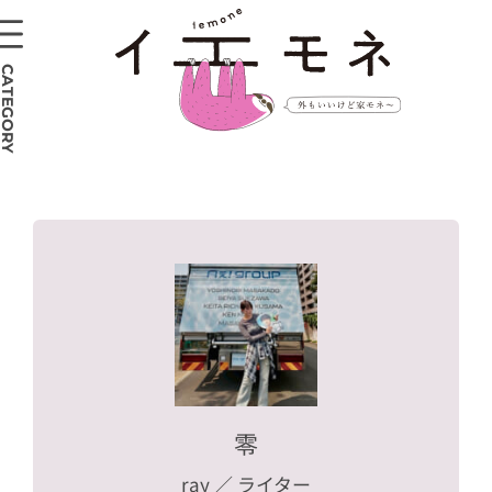
CATEGORY
零
ray
／ ライター