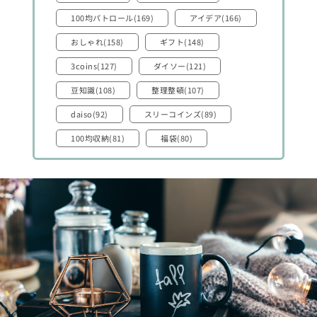
100均パトロール(169)
アイデア(166)
おしゃれ(158)
ギフト(148)
3coins(127)
ダイソー(121)
豆知識(108)
整理整頓(107)
daiso(92)
スリーコインズ(89)
100均収納(81)
福袋(80)