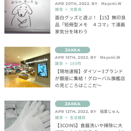
Mayumi.W
APR 20TH, 2022. BY
雑貨 > 文房具
面白グッズと遊ぶ！【15】無印良
品「短冊型メモ ４コマ」で漫画
家気分を味わう
Mayumi.W
APR 15TH, 2022. BY
雑貨 > 100均
【現地速報】ダイソー3ブランド
が銀座に集結！グローバル旗艦店
の見どころはここだ〜
稲葉じゅん
APR 12TH, 2022. BY
雑貨 > 生活雑貨
【3COINS】食器洗いや掃除に大