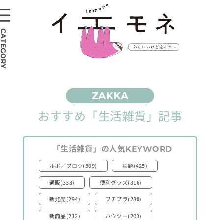
CATEGORY
おすすめ
「生活雑貨」
記事
「生活雑貨」
の人気
KEYWORD
ルポ／ブログ(509)
話題(425)
通販(333)
便利グッズ(316)
新発売(294)
プチプラ(280)
新商品(212)
ハウツー(203)