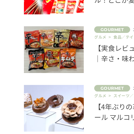
グルメ > 食品／テ
【実食レビ
｜辛さ・味
グルメ > スイーツ
【4年ぶり
ール マルコ