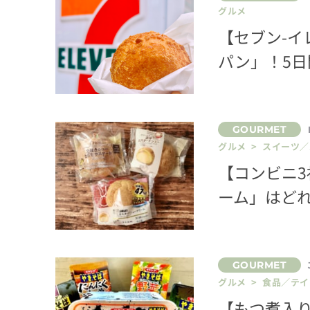
グルメ
【セブン-
パン」！5
グルメ > スイーツ
【コンビニ
ーム」はど
グルメ > 食品／テ
【もつ煮入