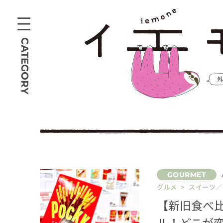
CATEGORY
グルメ > スイーツ
【新旧食べ比
ル！どこが