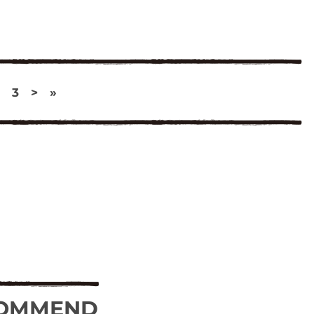
3
>
»
OMMEND