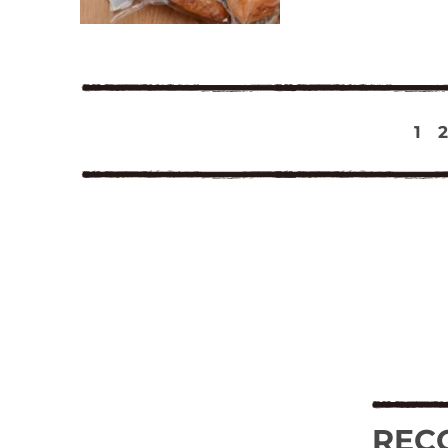
1
2
REC