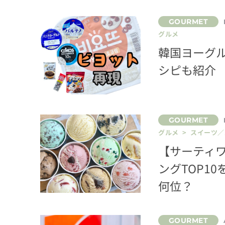
グルメ
韓国ヨーグ
シピも紹介
グルメ > スイーツ
【サーティワ
ングTOP1
何位？