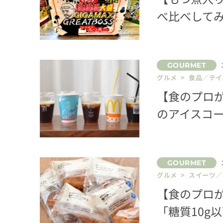
べ比べして
グルメ > 食品／テ
【食のプロ
のアイスコ
グルメ > スイーツ
【食のプロ
「糖質10g