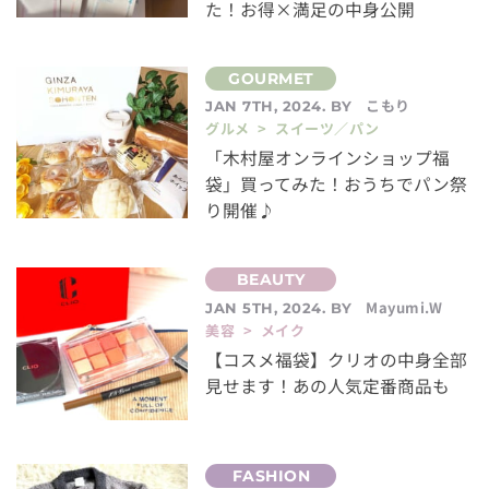
た！お得×満足の中身公開
こもり
JAN 7TH, 2024. BY
グルメ > スイーツ／パン
「木村屋オンラインショップ福
袋」買ってみた！おうちでパン祭
り開催♪
Mayumi.W
JAN 5TH, 2024. BY
美容 > メイク
【コスメ福袋】クリオの中身全部
見せます！あの人気定番商品も