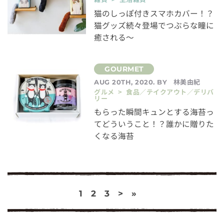
猫のしっぽ付きスマホカバー！？
猫グッズ続々登場でつぶらな瞳に
癒される～
林美由紀
AUG 20TH, 2020. BY
グルメ > 食品／テイクアウト／デリバ
リー
もらった瞬間キュンとする海苔っ
てどういうこと！？誰かに贈りた
くなる海苔
1
2
3
>
»