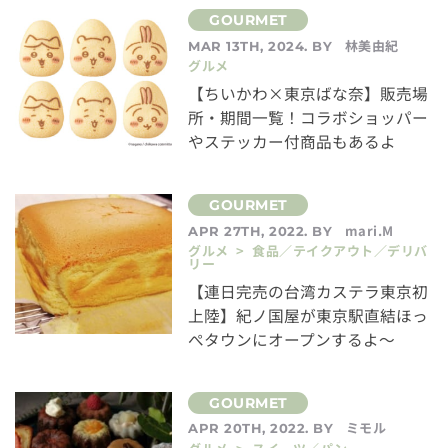
林美由紀
MAR 13TH, 2024. BY
グルメ
【ちいかわ×東京ばな奈】販売場
所・期間一覧！コラボショッパー
やステッカー付商品もあるよ
mari.M
APR 27TH, 2022. BY
グルメ > 食品／テイクアウト／デリバ
リー
【連日完売の台湾カステラ東京初
上陸】紀ノ国屋が東京駅直結ほっ
ぺタウンにオープンするよ～
ミモル
APR 20TH, 2022. BY