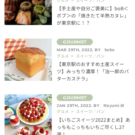
グルメ > スイーツ／パン
【手土産や自分ご褒美に】boB＜
ボブ＞の「焼きたて半熟カヌレ」
が東京駅に！？
bobo
MAR 29TH, 2022. BY
グルメ > スイーツ／パン
【東京駅のおすすめ土産スイー
ツ】みっちり濃厚！「治一郎のバ
ターカステラ」
Mayumi.W
JAN 29TH, 2022. BY
グルメ > スイーツ／パン
【いちごスイーツ2022まとめ】あ
っちもこっちもいちご尽くし27
選！