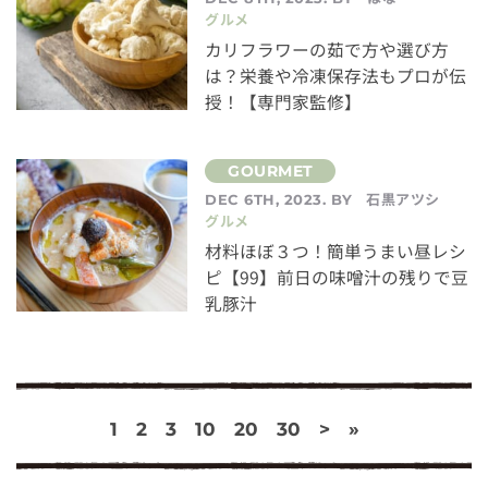
グルメ
カリフラワーの茹で方や選び方
は？栄養や冷凍保存法もプロが伝
授！【専門家監修】
石黒アツシ
DEC 6TH, 2023. BY
グルメ
材料ほぼ３つ！簡単うまい昼レシ
ピ【99】前日の味噌汁の残りで豆
乳豚汁
1
2
3
10
20
30
>
»