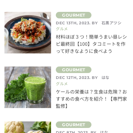
石黒アツシ
DEC 13TH, 2023. BY
グルメ
材料ほぼ３つ！簡単うまい昼レシ
ピ最終回【100】タコミートを作
って好きなように食べよう
はな
DEC 12TH, 2023. BY
グルメ
ケールの栄養は？生食は危険？お
すすめの食べ方を紹介！【専門家
監修】
はな
DEC 8TH, 2023. BY