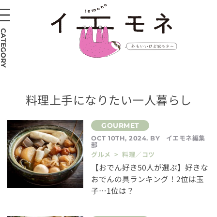
CATEGORY
料理上手になりたい一人暮らし
イエモネ編集
OCT 10TH, 2024. BY
部
グルメ > 料理／コツ
【おでん好き50人が選ぶ】好きな
おでんの具ランキング！2位は玉
子…1位は？