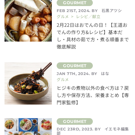
石黒アツシ
FEB 21ST, 2024. BY
グルメ > レシピ／献立
2月22日はおでんの日！【王道お
でんの作り方&レシピ】基本だ
し・具材の茹で方・煮る順番まで
徹底解説
はな
JAN 7TH, 2024. BY
グルメ
ヒジキの煮物以外の食べ方は？戻
し方や保存方法、栄養まとめ【専
門家監修】
イエモネ編集
DEC 23RD, 2023. BY
部