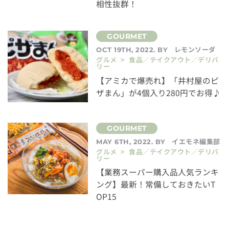
相性抜群！
レモンソーダ
OCT 19TH, 2022. BY
グルメ > 食品／テイクアウト／デリバ
リー
【アミカで爆売れ】「井村屋のピ
ザまん」が4個入り280円でお得♪
イエモネ編集部
MAY 6TH, 2022. BY
グルメ > 食品／テイクアウト／デリバ
リー
【業務スーパー購入品人気ランキ
ング】最新！常備しておきたいT
OP15