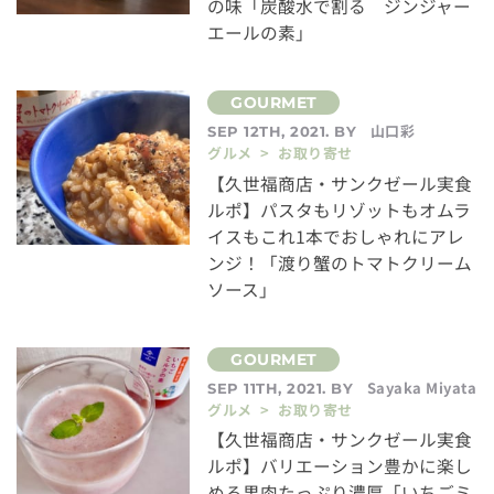
の味「炭酸水で割る ジンジャー
エールの素」
山口彩
SEP 12TH, 2021. BY
グルメ > お取り寄せ
【久世福商店・サンクゼール実食
ルポ】パスタもリゾットもオムラ
イスもこれ1本でおしゃれにアレ
ンジ！「渡り蟹のトマトクリーム
ソース」
Sayaka Miyata
SEP 11TH, 2021. BY
グルメ > お取り寄せ
【久世福商店・サンクゼール実食
ルポ】バリエーション豊かに楽し
める果肉たっぷり濃厚「いちごミ