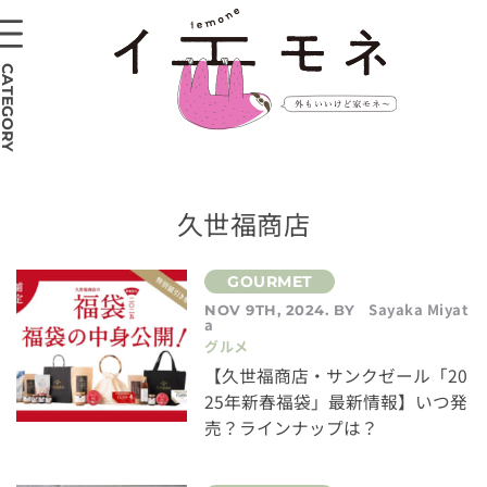
CATEGORY
久世福商店
Sayaka Miyat
NOV 9TH, 2024. BY
a
グルメ
【久世福商店・サンクゼール「20
25年新春福袋」最新情報】いつ発
売？ラインナップは？