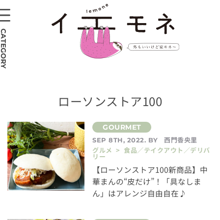
CATEGORY
ローソンストア100
西門香央里
SEP 8TH, 2022. BY
グルメ > 食品／テイクアウト／デリバ
リー
【ローソンストア100新商品】中
華まんの“皮だけ”！「具なしま
ん」はアレンジ自由自在♪