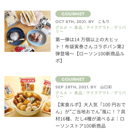
こもり
OCT 6TH, 2021. BY
グルメ > 食品／テイクアウト／デリバ
リー
第一弾は14 万個以上の大ヒッ
ト！布袋寅泰さんコラボパン第2
弾登場～【ローソン100新商品ル
ポ】
山口彩
SEP 28TH, 2021. BY
グルメ > 食品／テイクアウト／デリバ
リー
【実食ルポ】大人気「100 円おで
ん」が“ご当地おでん”風に！？具
材16種、だし4種が選べるよ｜ロ
ーソンストア100新商品