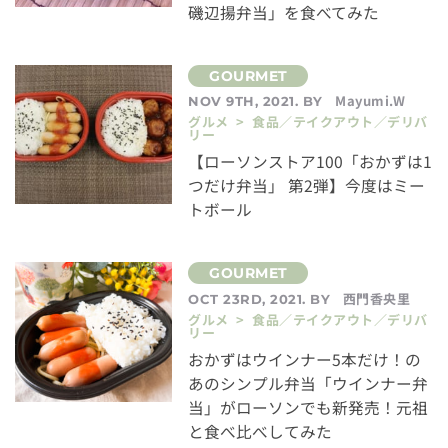
磯辺揚弁当」を食べてみた
Mayumi.W
NOV 9TH, 2021. BY
グルメ > 食品／テイクアウト／デリバ
リー
【ローソンストア100「おかずは1
つだけ弁当」 第2弾】今度はミー
トボール
西門香央里
OCT 23RD, 2021. BY
グルメ > 食品／テイクアウト／デリバ
リー
おかずはウインナー5本だけ！の
あのシンプル弁当「ウインナー弁
当」がローソンでも新発売！元祖
と食べ比べしてみた