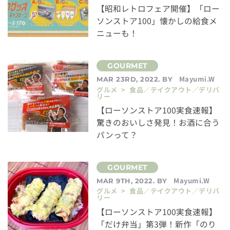
【昭和レトロフェア開催】「ロー
ソンストア100」懐かしの給食メ
ニューも！
Mayumi.W
MAR 23RD, 2022. BY
グルメ > 食品／テイクアウト／デリバ
リー
【ローソンストア100実食速報】
驚きのおいしさ発見！お酒に合う
パンって？
Mayumi.W
MAR 9TH, 2022. BY
グルメ > 食品／テイクアウト／デリバ
リー
【ローソンストア100実食速報】
「だけ弁当」第3弾！新作「のり