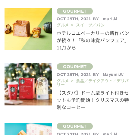
mari.M
OCT 29TH, 2021. BY
グルメ > スイーツ／パン
ホテルコエベーカリーの新作パン
が続々！「秋の味覚パンフェア」
11/1から
Mayumi.W
OCT 29TH, 2021. BY
グルメ > 食品／テイクアウト／デリバ
リー
【スタバ】ドーム型ライト付きセ
ットも予約開始！クリスマスの特
別なコーヒー
mari.M
OCT 27TH, 2021. BY