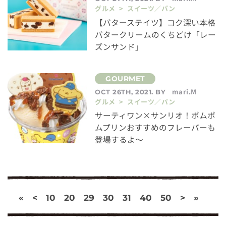
グルメ > スイーツ／パン
【バターステイツ】コク深い本格
バタークリームのくちどけ「レー
ズンサンド」
mari.M
OCT 26TH, 2021. BY
グルメ > スイーツ／パン
サーティワン×サンリオ！ポムポ
ムプリンおすすめのフレーバーも
登場するよ～
«
<
10
20
29
30
31
40
50
>
»