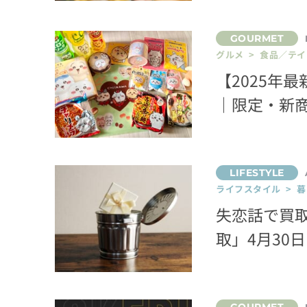
グルメ > 食品／テ
【2025年
｜限定・新
ライフスタイル > 
失恋話で買取
取」4月30