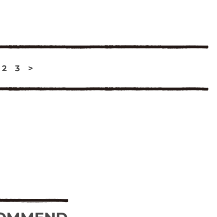
2
3
>