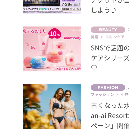
しよう♪
美容 > スキンケア
SNSで話題
ケアシリー
♡
ファッション > 小物
古くなった
an-ai R
ペーン」開