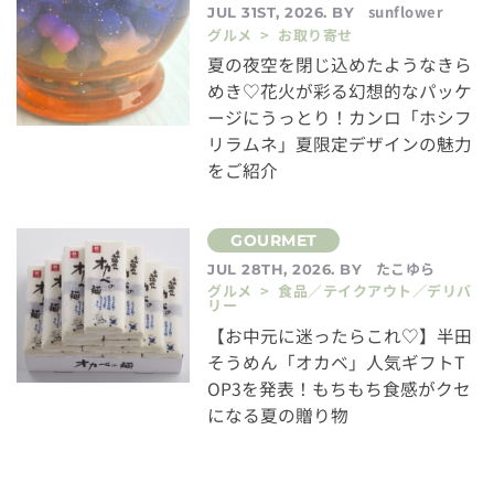
sunflower
JUL 31ST, 2026. BY
グルメ > お取り寄せ
夏の夜空を閉じ込めたようなきら
めき♡花火が彩る幻想的なパッケ
ージにうっとり！カンロ「ホシフ
リラムネ」夏限定デザインの魅力
をご紹介
たこゆら
JUL 28TH, 2026. BY
グルメ > 食品／テイクアウト／デリバ
リー
【お中元に迷ったらこれ♡】半田
そうめん「オカベ」人気ギフトT
OP3を発表！もちもち食感がクセ
になる夏の贈り物