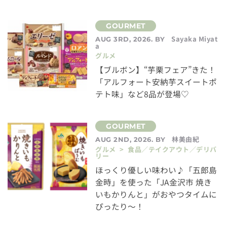
Sayaka Miyat
AUG 3RD, 2026. BY
a
グルメ
【ブルボン】“芋栗フェア”きた！
「アルフォート安納芋スイートポ
テト味」など8品が登場♡
林美由紀
AUG 2ND, 2026. BY
グルメ > 食品／テイクアウト／デリバ
リー
ほっくり優しい味わい♪「五郎島
金時」を使った「JA金沢市 焼き
いもかりんと」がおやつタイムに
ぴったり～！