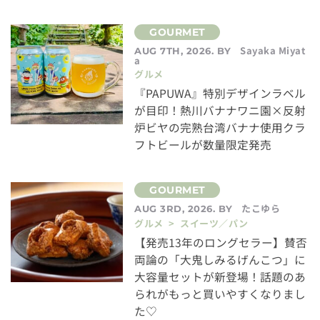
Sayaka Miyat
AUG 7TH, 2026. BY
a
グルメ
『PAPUWA』特別デザインラベル
が目印！熱川バナナワニ園×反射
炉ビヤの完熟台湾バナナ使用クラ
フトビールが数量限定発売
たこゆら
AUG 3RD, 2026. BY
グルメ > スイーツ／パン
【発売13年のロングセラー】賛否
両論の「大鬼しみるげんこつ」に
大容量セットが新登場！話題のあ
られがもっと買いやすくなりまし
た♡