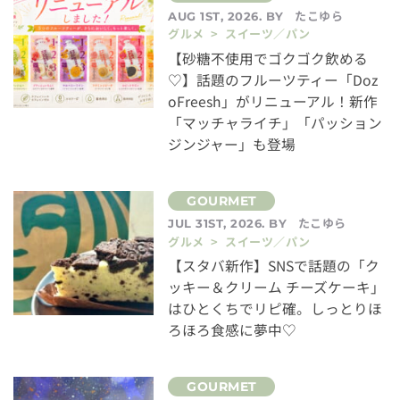
たこゆら
AUG 1ST, 2026. BY
グルメ > スイーツ／パン
【砂糖不使用でゴクゴク飲める
♡】話題のフルーツティー「Doz
oFreesh」がリニューアル！新作
「マッチャライチ」「パッション
ジンジャー」も登場
たこゆら
JUL 31ST, 2026. BY
グルメ > スイーツ／パン
【スタバ新作】SNSで話題の「ク
ッキー＆クリーム チーズケーキ」
はひとくちでリピ確。しっとりほ
ろほろ食感に夢中♡