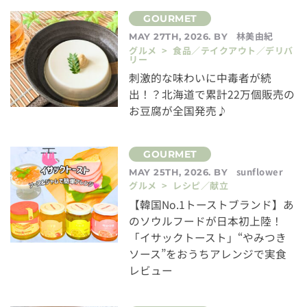
林美由紀
MAY 27TH, 2026. BY
グルメ > 食品／テイクアウト／デリバ
リー
刺激的な味わいに中毒者が続
出！？北海道で累計22万個販売の
お豆腐が全国発売♪
sunflower
MAY 25TH, 2026. BY
グルメ > レシピ／献立
【韓国No.1トーストブランド】あ
のソウルフードが日本初上陸！
「イサックトースト」“やみつき
ソース”をおうちアレンジで実食
レビュー