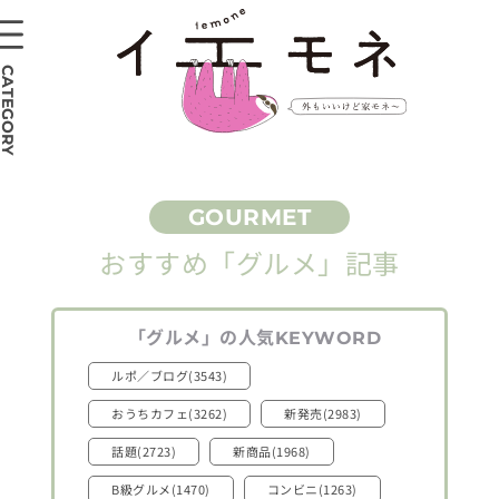
CATEGORY
おすすめ
「グルメ」
記事
「グルメ」
の人気
KEYWORD
ルポ／ブログ(3543)
おうちカフェ(3262)
新発売(2983)
話題(2723)
新商品(1968)
B級グルメ(1470)
コンビニ(1263)