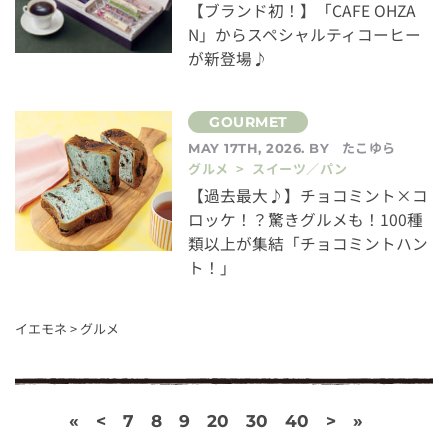
【ブランド初！】「CAFE OHZA
N」からスペシャルティコーヒー
が新登場♪
たこゆら
MAY 17TH, 2026. BY
グルメ > スイーツ／パン
【過去最大♪】チョコミント×コ
ロッケ！？驚きグルメも！100種
類以上が集結「チョコミントハン
ト！」
イエモネ
>
グルメ
«
<
7
8
9
20
30
40
>
»