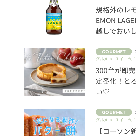
規格外のレ
EMON L
越しでおい
グルメ > スイーツ
300台が即
定番化！と
い♡
グルメ > スイーツ
【ローソン