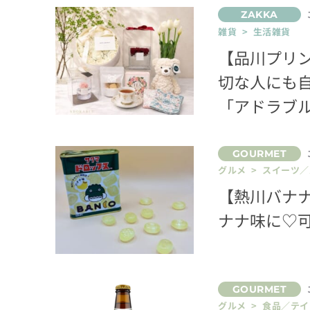
雑貨 > 生活雑貨
【品川プリ
切な人にも
「アドラブ
グルメ > スイーツ
【熱川バナ
ナナ味に♡可
グルメ > 食品／テ