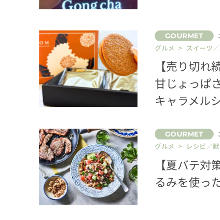
グルメ > スイーツ
【売り切れ
甘じょっぱさ
キャラメル
グルメ > レシピ／献
【夏バテ対
るみを使っ