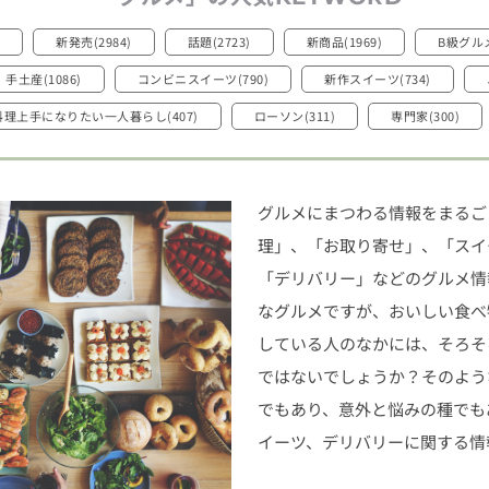
新発売(2984)
話題(2723)
新商品(1969)
B級グルメ
手土産(1086)
コンビニスイーツ(790)
新作スイーツ(734)
料理上手になりたい一人暮らし(407)
ローソン(311)
専門家(300)
グルメにまつわる情報をまるご
理」、「お取り寄せ」、「スイ
「デリバリー」などのグルメ情
なグルメですが、おいしい食べ
している人のなかには、そろそ
ではないでしょうか？そのよう
でもあり、意外と悩みの種でも
イーツ、デリバリーに関する情