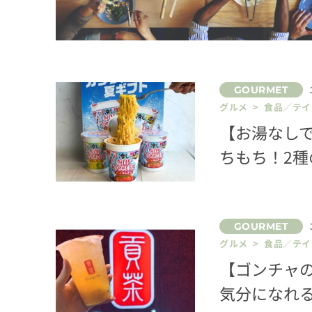
グルメ > 食品／テ
【お湯なし
ちもち！2
グルメ > 食品／テ
【ゴンチャ
気分になれ