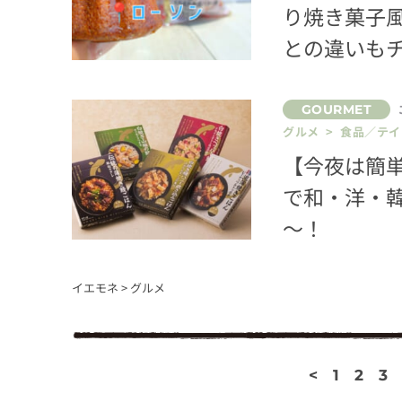
り焼き菓子
との違いも
グルメ > 食品／テ
【今夜は簡
で和・洋・
～！
イエモネ
>
グルメ
<
1
2
3