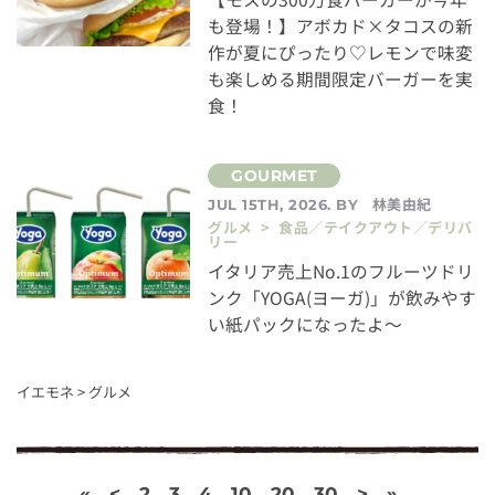
も登場！】アボカド×タコスの新
作が夏にぴったり♡レモンで味変
も楽しめる期間限定バーガーを実
食！
林美由紀
JUL 15TH, 2026. BY
グルメ > 食品／テイクアウト／デリバ
リー
イタリア売上No.1のフルーツドリ
ンク「YOGA(ヨーガ)」が飲みやす
い紙パックになったよ～
イエモネ
>
グルメ
«
<
2
3
4
10
20
30
>
»