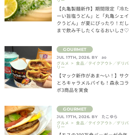
リー
【丸亀製麺新作】期間限定「冷た
ーい旨塩うどん」と「丸亀シェイ
クうどん」が夏にぴったり！だし
まで飲み干したくなるおいしさ♡
ao
JUL 17TH, 2026. BY
グルメ > 食品／テイクアウト／デリバ
リー
【マック新作があま～い！】サク
とろキャラメルパイも！森永コラ
ボ3商品を実食
たこゆら
JUL 17TH, 2026. BY
グルメ > 食品／テイクアウト／デリバ
リー
【モスの300万食バーガーが今年