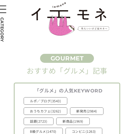
CATEGORY
おすすめ
「グルメ」
記事
「グルメ」
の人気
KEYWORD
ルポ／ブログ(3543)
おうちカフェ(3262)
新発売(2984)
話題(2723)
新商品(1969)
B級グルメ(1470)
コンビニ(1263)