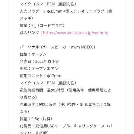
マイクロホン：ECM（無指向性）
入力フラグ：」φ3.5mm 4極ステレオミニプラグ（金
メッキ）
質量：9g（コード含まず）
購入リンク：
https://www.amazon.co.jp/sonority
パーソナルイヤースピーカー nwm MBE001
価格：オープン
発売日：2023年春予定
型式：オープンエア型
使用ユニット：φ12mm
マイクロホン：ECM（無指向性）
電池持続時間：最大6時間（使用条件・使用環境によ
り異なる）
充電時間：約2.5時間（使用条件・使用環境により異
なる）
質量：9.5g（片側）
付属品：充電用USBケーブル、キャリングケース（バ
ッテリー非搭載）