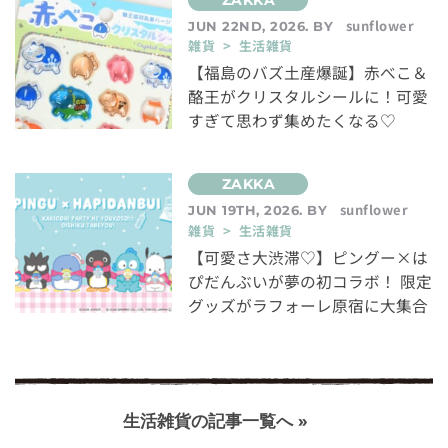
sunflower
JUN 22ND, 2026. BY
雑貨 > 生活雑貨
【福島のバズ土産爆誕】赤べこ＆
酪王がクリスタルシールに！可愛
すぎて思わず集めたくなる♡
sunflower
JUN 19TH, 2026. BY
雑貨 > 生活雑貨
【可愛さ大渋滞♡】ピングー×は
ぴだんぶいが夢の初コラボ！ 限定
グッズがラフォーレ原宿に大集合
生活雑貨の記事一覧へ »