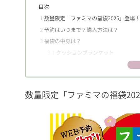
目次
1
数量限定「ファミマの福袋2025」登場
2
予約はいつまで？購入方法は？
3
福袋の中身は？
3.1
クッションブランケット
3.2
サコッシュ
3.3
ジッパーバッグ（3枚入り）
3.4
ノート（B6サイズ）
数量限定「ファミマの福袋20
3.5
クリアファイル（A4サイズ）
3.6
3,090円相当のクーポン冊子