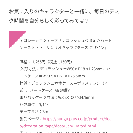
お気に入りのキャラクターと一緒に、毎日のデス
ク時間を自分らしく彩ってみては？
デコレーションテープ「デコラッシュ＜限定＞ハート
ケースセット サンリオキャラクターズ デザイン」
価格： 1,265円（税抜1,150円）
外形寸法：デコラッシュ＝W58×D18×H26mm、ハ
ートケース＝W73.5×D61×H25.5mm
材質：デコラッシュ本体ケース＝ポリスチレン（P
S）、ハートケース=ABS樹脂
単品パッケージ寸法：W85×D27×H76mm
梱包単位：9/144
テープ長さ：3m
製品ページ：
https://bungu.plus.co.jp/product/dec
o/decoration_tape/decorush/limited.html
ⓒ 2026 SANRIO CO., LTD. APPROVAL NO.L671242