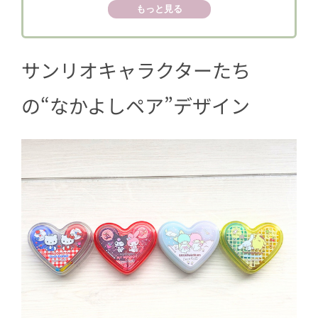
1.3
リトルツインスターズ
もっと見る
1.4
ポムポムプリン＆シナモロール
2
可愛いだけじゃない！ 注目ポイント3つ
サンリオキャラクターたち
をチェック
2.1
ノートを開くたび気分が上がる！
の“なかよしペア”デザイン
毎日使いたくなるときめき文具
2.2
デコラッシュが2個ぴったり入るハ
ート型ケース
2.3
ピタッと密着！きれいな仕上がり
に心もスッキリ