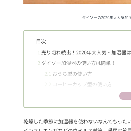
ダイソーの2020年大人気
目次
1
売り切れ続出！2020年大人気・加湿器
2
ダイソー加湿器の使い方は簡単！
2.1
おうち型の使い方
2.2
コーヒーカップ型の使い方
2.3
安心の自動停止機能付き
2.4
スイッチの押し方でライトも点灯
3
お手入れは毎日の水替え必須
乾燥した季節に加湿器を使わないなんてもった
4
ダイソーで潤い生活スタート！
インフルエンザなどのウイルス対策、暖房の節