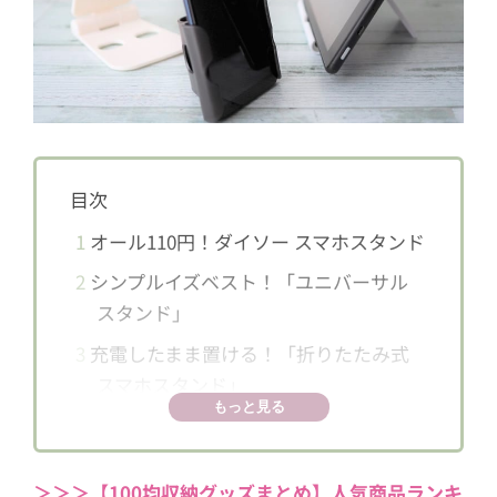
目次
1
オール110円！ダイソー スマホスタンド
2
シンプルイズベスト！「ユニバーサル
スタンド」
3
充電したまま置ける！「折りたたみ式
スマホスタンド」
もっと見る
4
置いても、手持ちでも！「スマホホルダ
ー」
＞＞＞【100均収納グッズまとめ】人気商品ランキ
5
あると便利なスマホスタンド