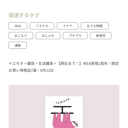
関連するタグ
IKEA
イエナカ
イケア
おうち時間
おこもり
おしゃれ
プチプラ
新発売
通販
イエモネ
>
雑貨
>
生活雑貨
>
【明日まで！】IKEA原宿1周年！限定
お買い得商品7選｜6月12日