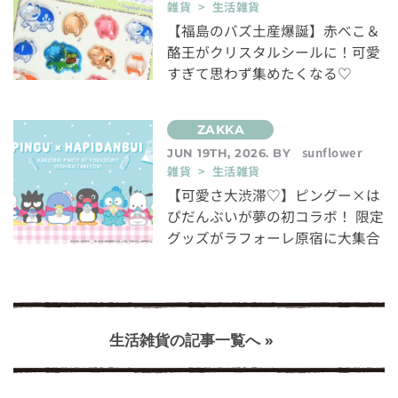
雑貨 > 生活雑貨
【福島のバズ土産爆誕】赤べこ＆
酪王がクリスタルシールに！可愛
すぎて思わず集めたくなる♡
sunflower
JUN 19TH, 2026. BY
雑貨 > 生活雑貨
【可愛さ大渋滞♡】ピングー×は
ぴだんぶいが夢の初コラボ！ 限定
グッズがラフォーレ原宿に大集合
生活雑貨の記事一覧へ »