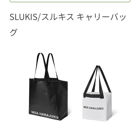
ライサー
SLUKIS/スルキス キャリーバッ
5
SKYNKE/スキンケエコバッグ グリーン
ピンク
グ
6
MÅLARBORSTE/モーラルボルステクッ
ションカバー ダークブルー マルチカラ
ー 50×50 cm
7
HÖSTLÖV/ホストローヴフリーザーバッ
グ オレンジ