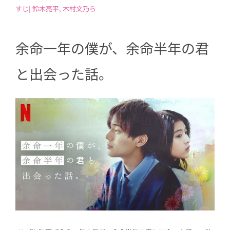
すじ| 鈴木亮平, 木村文乃ら
余命一年の僕が、余命半年の君
と出会った話。