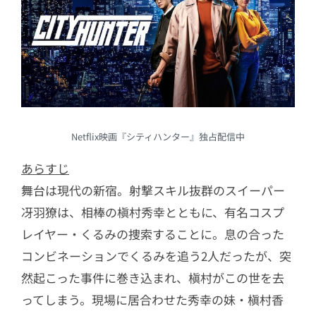
9
桜のような僕の恋人
10
正欲
11
流浪の月
12
サイド バイ サイド 隣にいる人
13
耳をすませば
14
“それ”がいる森
Netflix映画『シティハンター』独占配信中
15
怪物の木こり
あらすじ
舞台は現代の新宿。射撃スキル抜群のスイーパー
冴羽獠は、相棒の槇村秀幸とともに、有名コスプ
レイヤー・くるみの捜索することに。息の合った
コンビネーションでくるみを追う2人だったが、突
然起こった事件に巻き込まれ、槇村がこの世を去
ってしまう。現場に居合わせた秀幸の妹・槇村香