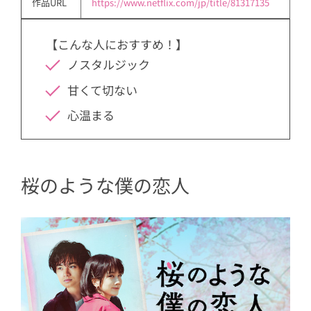
作品URL
https://www.netflix.com/jp/title/81317135
【こんな人におすすめ！】
ノスタルジック
甘くて切ない
心温まる
桜のような僕の恋人