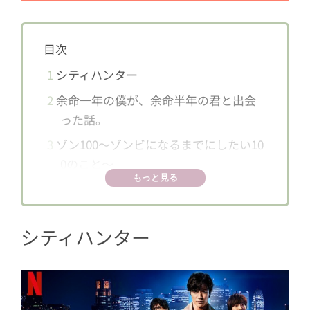
目次
1
シティハンター
2
余命一年の僕が、余命半年の君と出会
った話。
3
ゾン100〜ゾンビになるまでにしたい10
0のこと〜
もっと見る
4
パレード
5
クレイジークルーズ
シティハンター
6
赤ずきん、旅の途中で死体と出会う。
7
ちひろさん
8
浅草キッド