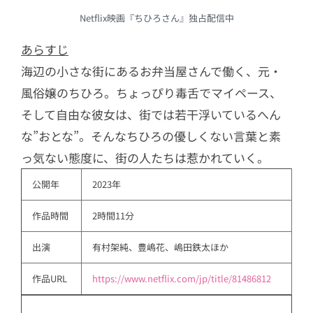
Netflix映画『ちひろさん』独占配信中
あらすじ
海辺の小さな街にあるお弁当屋さんで働く、元・
風俗嬢のちひろ。ちょっぴり毒舌でマイペース、
そして自由な彼女は、街では若干浮いているへん
な”おとな”。そんなちひろの優しくない言葉と素
っ気ない態度に、街の人たちは惹かれていく。
公開年
2023年
作品時間
2時間11分
出演
有村架純、豊嶋花、嶋田鉄太ほか
作品URL
https://www.netflix.com/jp/title/81486812