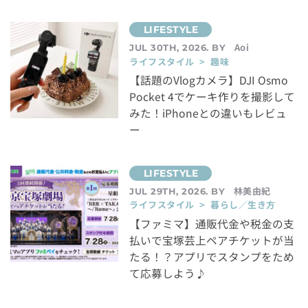
Aoi
JUL 30TH, 2026. BY
ライフスタイル > 趣味
【話題のVlogカメラ】DJI Osmo
Pocket 4でケーキ作りを撮影して
みた！iPhoneとの違いもレビュ
ー
林美由紀
JUL 29TH, 2026. BY
ライフスタイル > 暮らし／生き方
【ファミマ】通販代金や税金の支
払いで宝塚芸上ペアチケットが当
たる！？アプリでスタンプをため
て応募しよう♪