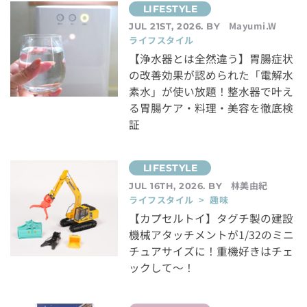
Mayumi.W
JUL 21ST, 2026. BY
ライフスタイル
【浄水器とは全然違う】胃腸症状
の改善効果が認められた「電解水
素水」が使い放題！整水器で叶え
る胃腸ケア・料理・美容を徹底検
証
林美由紀
JUL 16TH, 2026. BY
ライフスタイル > 趣味
【カプセルトイ】タグチ製の建設
機械アタッチメントが1/32のミニ
チュアサイズに！重機好きはチェ
ックして～！