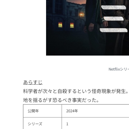
14
レイジング・ディオン
15
ロスト・イン・スペース
16
LUCIFER/ルシファー
17
ウィンクス・サーガ：宿命
18
クイーンズ・ギャンビット
19
ウィッチャー
20
ブリジャートン家
Netfli
あらすじ
科学者が次々と自殺するという怪奇現象が発生
地を揺るがす恐るべき事実だった。
公開年
2024年
シリーズ
1