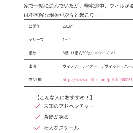
家で一緒に遊んでいたが、帰宅途中、ウィルが
は不可解な現象が次々と起こり…。
公開年
2016年
シリーズ
1〜4
話数
8話（1話約50分）※シーズン1
出演
ウィノナ・ライダー、デヴィッド・ハー
作品URL
https://www.netflix.com/jp/title/8005
【こんな人におすすめ！】
未知のアドベンチャー
背筋が凍る
壮大なスケール