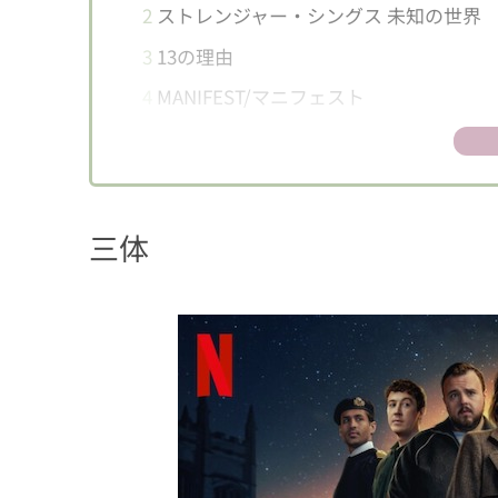
2
ストレンジャー・シングス 未知の世界
3
13の理由
4
MANIFEST/マニフェスト
5
アバター：伝説の少年アン
6
ブラザーズ・サン
7
セックス・エデュケーション
三体
8
ダーク
9
ラブ・イズ・ブラインド ～外見なんて
10
オルタード・カーボン
11
コブラ会
12
Lupin/ルパン
13
エリート