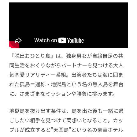
4.5
キム・ヘジン
4.6
キム・アリン
4.7
新メンバー パク・ヘリン
5
男性メンバー一覧
5.1
チャン・テオ
『脱出おひとり島』は、独身男女が自給自足の共
5.2
ユク・ジョンソ
同生活をおくりながらパートナーを見つける大人
5.3
キム・テファン
気恋愛リアリティー番組。出演者たちは海に囲ま
れた孤島＝通称・地獄島という名の無人島を舞台
5.4
クク・ドンホ
に、さまざまなミッションや勝負に挑みます。
5.5
キム・ジョンス
5.6
新メンバー アン・ジョンフン
地獄島を抜け出す条件は、島を出た後も一緒に過
6
MCは変わらず既存の5人体制
ごしたい相手を見つけて両想いとなること。カッ
プルが成立すると”天国島”という名の豪華ホテル
6.1
ホン・ジンギョン