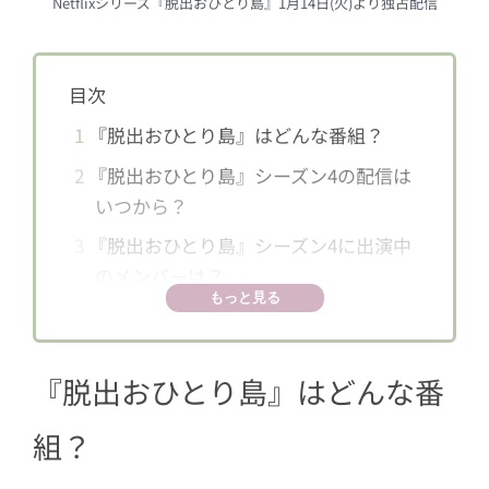
Netflixシリーズ『脱出おひとり島』1月14日(火)より独占配信
目次
1
『脱出おひとり島』はどんな番組？
2
『脱出おひとり島』シーズン4の配信は
いつから？
3
『脱出おひとり島』シーズン4に出演中
のメンバーは？
もっと見る
4
女性メンバー一覧
4.1
イ・シアン
『脱出おひとり島』はどんな番
4.2
キム・ミンソル
4.3
ペ・ジヨン
組？
4.4
チョン・ユジン