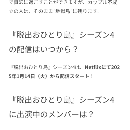
で贅沢に過ごすことができますが、カップル不成
6.2
イ・ダヒ
立の人は、そのまま”地獄島”に残ります。
6.3
キュヒョン（SUPER JUNIOR）
6.4
ハンへ
『脱出おひとり島』シーズン4
6.5
DEX / キム・ジニョン
7
番組出演がきっかけで多くのスターが
の配信はいつから？
誕生！
7.1
ソン・ジア（シーズン1）
『脱出おひとり島』シーズン4は、
Netflixにて202
7.2
カン・ソヨン（シーズン1）
5年1月14日（火）から配信スタート
！
7.3
イ・ソイ（シーズン2）
7.4
ユン・ハジョン（シーズン3）
『脱出おひとり島』シーズン4
8
SNSでの反応は？
に出演中のメンバーは？
9
脱出おひとり島4 配信スケジュール