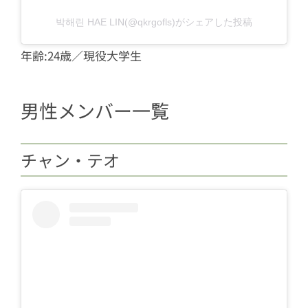
박해린 HAE LIN(@qkrgofls)がシェアした投稿
年齢:24歳／現役大学生
男性メンバー一覧
チャン・テオ