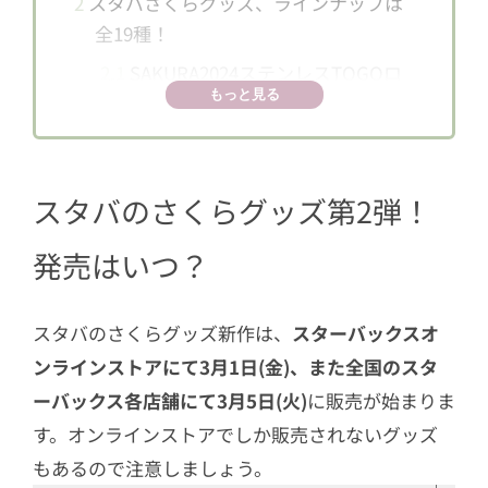
2
スタバさくらグッズ、ラインナップは
全19種！
2.1
SAKURA2024ステンレスTOGOロ
もっと見る
ゴ タンブラーグレース355ml
2.2
SAKURA2024ステンレスボトルナ
チュラル473ml
スタバのさくらグッズ第2弾！
2.3
SAKURA2024ステンレスボトルフ
ローラル381ml
発売はいつ？
2.4
SAKURA2024ステンレスボトルグ
レースベージュ355ml
スタバのさくらグッズ新作は、
スターバックスオ
2.5
SAKURA2024ストラップカップシ
ンラインストアにて3月1日(金)、また全国のスタ
ェイプステンレスボトル 355ml
ーバックス各店舗にて3月5日(火)
に販売が始まりま
2.6
SAKURA2024ステンレスボトルナ
す。オンラインストアでしか販売されないグッズ
チュラル325ml
もあるので注意しましょう。