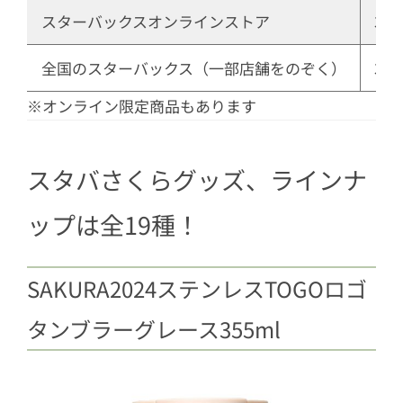
2.7
SAKURA2024シリコンストラップ
スターバックスオンラインストア
3月
ボトル532ml
2.8
SAKURA2024タンブラーナチュラ
全国のスターバックス（一部店舗をのぞく）
3月
ル355ml
※オンライン限定商品もあります
2.9
SAKURA2024ダブルウォール耐熱
グラスカップ296ml
スタバさくらグッズ、ラインナ
2.10
SAKURA2024ステンレスマグペタ
ルハンドルピンク355ml
ップは全19種！
2.11
SAKURA2024マググレース355ml
2.12
SAKURA2024シェルハンドル 耐熱
SAKURA2024ステンレスTOGOロゴ
グラスマグ355ml
タンブラーグレース355ml
2.13
SAKURA2024ビバレッジカードベ
ージュ
2.14
SAKURA2024スターバックスミニ