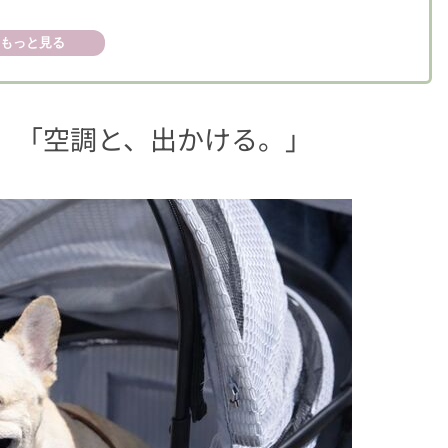
ク
もっと見る
化！ 注目したい“3つのポイント”
剤”の独自構造で、ひんやり感が持続
 「空調と、出かける。」
トで開発されたオリジナル空調ファン
は“使いやすさ”がさらに進化
替えマット」単品販売をスタート