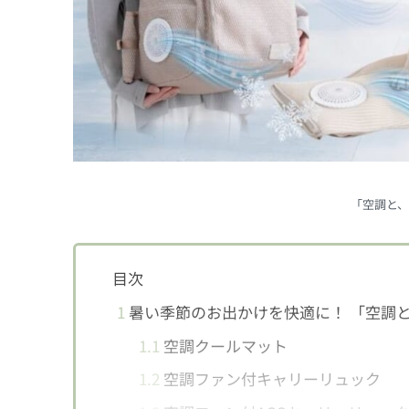
「空調と、
目次
1
暑い季節のお出かけを快適に！ 「空調
1.1
空調クールマット
1.2
空調ファン付キャリーリュック