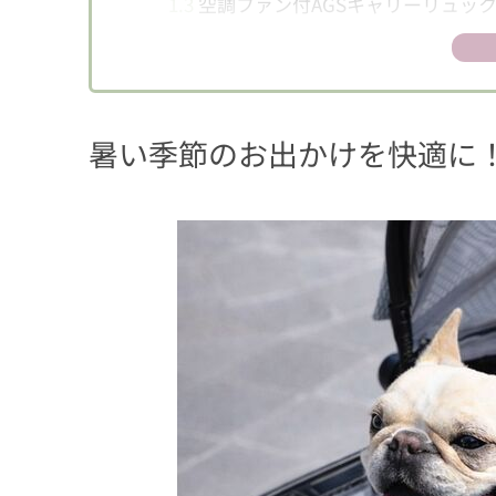
1.3
空調ファン付AGSキャリーリュッ
1.4
空調ファン付抱っこ紐
2
「空調クールマット」2026年モデルへ進
2.1
【ポイントその1】“ファン＋保冷
暑い季節のお出かけを快適に！
2.2
【ポイントその2】ペットファース
2.3
【ポイントその3】2026年モデル
3
ペットオーナーの声から誕生！ 「洗い