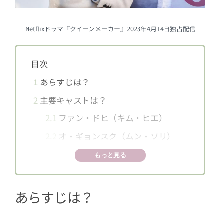
Netflixドラマ『クイーンメーカー』2023年4月14日独占配信
目次
1
あらすじは？
2
主要キャストは？
2.1
ファン・ドヒ（キム・ヒエ）
2.2
オ・ギョンスク（ムン・ソリ）
2.3
ペク・ジェミン（リュ・スヨン）
もっと見る
2.4
ソン・ヨンシム（ソ・イスク）
2.5
ソ・ミンジョン（チン・ギョン）
あらすじは？
3
SNSでの反応は？