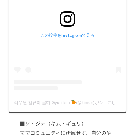
この投稿をInstagramで見る
혜우원 김규리 귤디 Gyuri-kim
(@kimqri)がシェアした投稿
■ソ・ジナ（キム・ギュリ）
ママコミュニティに所属せず、自分のや