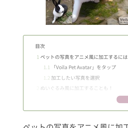
目次
1
ペットの写真をアニメ風に加工するには
1.1
「Voila Pet Avatar」をタップ
1.2
加工したい写真を選択
2
ぬいぐるみ風に加工することも！
3
有料プランはいくら？メリットは？
4
いろんな加工を楽しもう！
ペットの写真をアニメ風に加