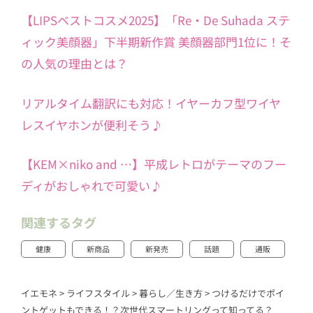
【LIPSベストコスメ2025】「Re・De Suhada ステ
ィック美顔器」下半期新作賞 美顔器部門1位に！そ
の人気の理由とは？
リアルタイム翻訳にも対応！イヤーカフ型ワイヤ
レスイヤホンが便利そう♪
【KEM×niko and …】平成レトロがテーマのフー
ディがおしゃれで可愛い♪
関連するタグ
健康
新商品
新発売
話題
通販
イエモネ
>
ライフスタイル
>
暮らし／生き方
>
つけるだけでポイ
ントゲットもできる！？次世代スマートリングって知ってる？