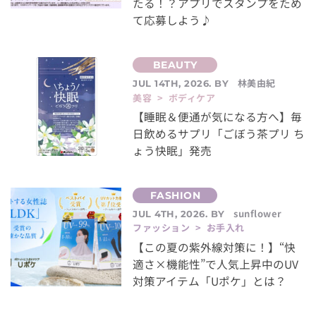
たる！？アプリでスタンプをため
て応募しよう♪
林美由紀
JUL 14TH, 2026. BY
美容 > ボディケア
【睡眠＆便通が気になる方へ】毎
日飲めるサプリ「ごぼう茶プリ ち
ょう快眠」発売
sunflower
JUL 4TH, 2026. BY
ファッション > お手入れ
【この夏の紫外線対策に！】“快
適さ×機能性”で人気上昇中のUV
対策アイテム「Uポケ」とは？