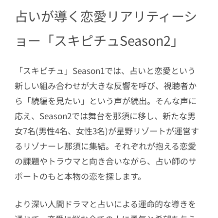
占いが導く恋愛リアリティーシ
3.2
2. 舞台はリゾナーレ那須
3.3
3. 現代の恋愛課題に踏み込む参加
ョー「スキピチュSeason2」
者7名のリアル
4
スキピチュの3日間
「スキピチュ」Season1では、占いと恋愛という
5
占い師による運命的な恋愛サポート
新しい組み合わせが大きな反響を呼び、視聴者か
6
恋を探しに来た7名の男女
ら「続編を見たい」という声が続出。そんな声に
7
恋の行方を見守るスタジオMC・モニタ
応え、Season2では舞台を那須に移し、新たな男
リングゲスト
女7名(男性4名、女性3名)が星野リゾートが運営す
るリゾナーレ那須に集結。それぞれが抱える恋愛
8
恋の舞台「リゾナーレ那須」
の課題やトラウマと向き合いながら、占い師のサ
ポートのもと本物の恋を探します。
より深い人間ドラマと占いによる運命的な導きを