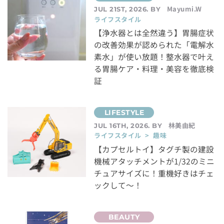
Mayumi.W
JUL 21ST, 2026. BY
ライフスタイル
【浄水器とは全然違う】胃腸症状
の改善効果が認められた「電解水
素水」が使い放題！整水器で叶え
る胃腸ケア・料理・美容を徹底検
証
林美由紀
JUL 16TH, 2026. BY
ライフスタイル > 趣味
【カプセルトイ】タグチ製の建設
機械アタッチメントが1/32のミニ
チュアサイズに！重機好きはチェ
ックして～！