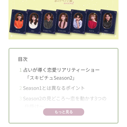
目次
1
占いが導く恋愛リアリティーショー
「スキピチュSeason2」
2
Season1とは異なるポイント
3
Season2の見どころ～恋を動かす3つの
仕掛け～
もっと見る
3.1
1. 占い師が“完全伴走”する唯一無
二の恋愛リアリティーショー