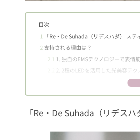
目次
1
「Re・De Suhada（リデスハダ） 
2
支持される理由は？
2.1
1. 独自のEMSテクノロジーで表
2.2
2. 2種のLEDを活用した光美容テ
2.3
3. 日常に溶け込む洗練されたデザ
2.4
4. 安心安全へのこだわり
「Re・De Suhada（リデ