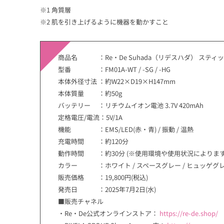
※1 角質層
※2 肌を引き上げるように機器を動かすこと
商品名 ：Re・De Suhada（リデスハダ） スティ
型番 ：FM01A-WT / -SG / -HG
本体外径寸法 ：約W22×D19×H147mm
本体質量 ：約50g
バッテリー ：リチウムイオン電池 3.7V 420mAh
定格電圧/電流：5V/1A
機能 ：EMS/LED(赤・青) / 振動 / 温熱
充電時間 ：約120分
動作時間 ：約30分 (※使用環境や使用状況によります
カラー ：ホワイト / スペースグレー / ヒュッゲグ
販売価格 ：19,800円(税込)
発売日 ：2025年7月2日(水)
■販売チャネル
・Re・De公式オンラインストア：
https://re-de.shop/