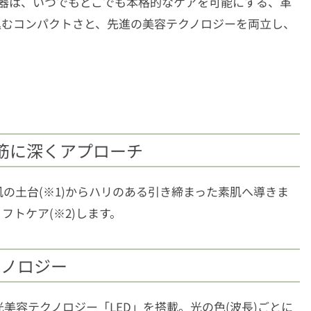
ク美顔器は、いつでもどこでも本格的なケアを可能にする、革
込むコンパクトさと、先進の美容テクノロジーを両立し、
情筋に深くアプローチ
の土台(※1)からハリのある引き締まった素肌へ導きま
トケア(※2)します。
クノロジー
美容テクノロジー「LED」を搭載。光の色(波長)ごとに