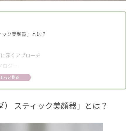
スティック美顔器」とは？
情筋に深くアプローチ
クノロジー
インと携帯性
もっと見る
スハダ） スティック美顔器」とは？