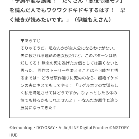
「予測不能な展開！ たくさん「悪役令嬢モノ」
を読んだ人でもワクワクドキドキするはず！ 早
く続きが読みたいです。」（伊織もえさん）
▼あらすじ
そりゃそうだ。私なんかが主人公になるわけがない。
夫に殺される運命の悪女役だけど、このパターンは熟
知してる！ 無念の死を遂げた対価としては悪くないと
思った。 原作ストーリーを変えることは不可能だと悟
るまでは… どうぜ原作通りに死ぬのなら、超絶イケメ
ンの夫にキスでもしてやる！ 「リゲルホフの女狐らし
く私を満足させてはどうですか。ひょっとしたら体の
情でも移るかもしれませんよ」 …なんだか原作と違う
展開になってきた!?
©lemonfrog・DOYOSAY・A-Jin/LINE Digital Frontier ©MSTORY
HUB