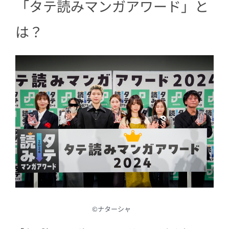
「タテ読みマンガアワード」と
方法」SIRU / Spice&Kitty
3.1
SIRU先生の受賞コメント
は？
3.2
受賞記念イラスト
4
【完結済み部門】1位「氷の城壁」阿賀
沢紅茶
4.1
阿賀沢紅茶先生の受賞コメント
4.2
受賞記念イラスト
5
ゲスト審査員特別賞
5.1
【伊織もえ賞】「よくある令嬢転
生だと思ったのに」lemonfrog / D
OYOSAY / A-Jin
5.2
【BE:FIRST・SHUNTO賞】「神血
の救世主～0.00000001%を引き当て
©︎ナターシャ
最強へ～」江藤俊司 / 疾狼 / 3rd Ie /