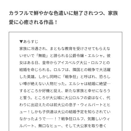
カラフルで鮮やかな色遣いに魅了されつつ、家族
愛に心癒される作品！
▼あらすじ
家族に冷遇され、まともな教育を受けさせてもらえな
いせいで「無能」と謗られる公爵令嬢・エルシャ。彼
女はある日、皇帝からアイスベルグ大公・ロルフとの
結婚を命じられる。ロルフは、隣国との戦争で大活躍
した英雄。しかし同時に「戦争狂」と呼ばれ、恐ろし
い噂が絶えない人物だった。エルシャは結婚に絶望…
するどころか好機と捉え、新たな家族と幸せになろう
と誓う。ところが大公城に大公ロルフの姿はなく、代
わりに出迎えたのは前大公の息子・ウィルバートとヒ
ュー！しかも子供達は大公の結婚予定を知らされてい
なかったようで――！？戦争狂ロルフ、気難しいウィ
ルバート、無口なヒュー、そして大公家を取り巻く