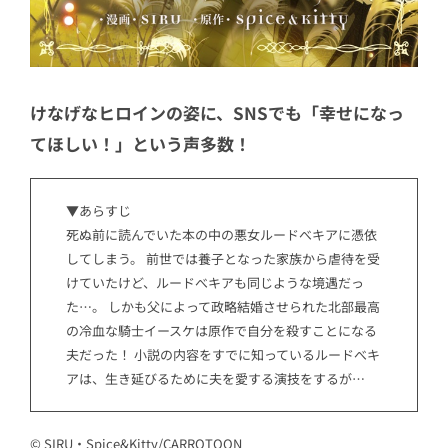
けなげなヒロインの姿に、SNSでも「幸せになっ
てほしい！」という声多数！
▼あらすじ
死ぬ前に読んでいた本の中の悪女ルードべキアに憑依
してしまう。 前世では養子となった家族から虐待を受
けていたけど、ルードべキアも同じような境遇だっ
た…。 しかも父によって政略結婚させられた北部最高
の冷血な騎士イースケは原作で自分を殺すことになる
夫だった！ 小説の内容をすでに知っているルードべキ
アは、生き延びるために夫を愛する演技をするが…
© SIRU・Spice&Kitty/CARROTOON