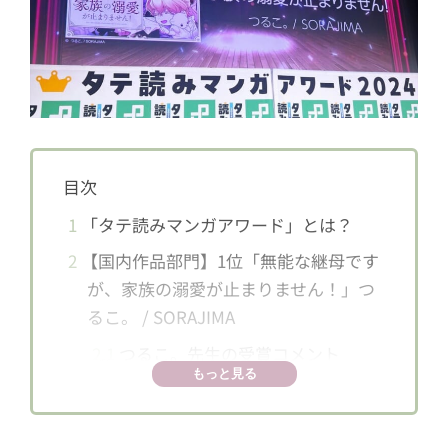
目次
1
「タテ読みマンガアワード」とは？
2
【国内作品部門】1位「無能な継母です
が、家族の溺愛が止まりません！」つ
るこ。 / SORAJIMA
2.1
つるこ。先生の受賞コメント
もっと見る
2.2
受賞記念イラスト
3
【海外作品部門】1位「夫を味方にする