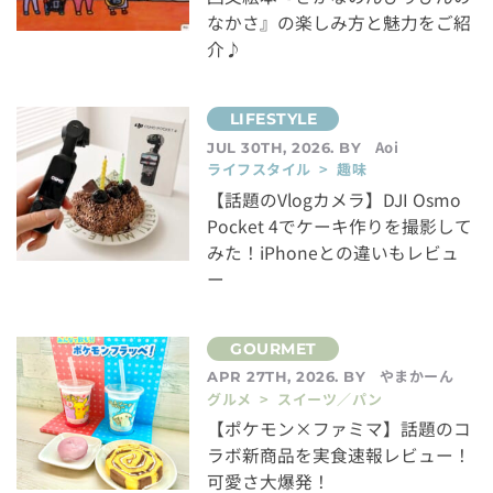
なかさ』の楽しみ方と魅力をご紹
介♪
Aoi
JUL 30TH, 2026. BY
ライフスタイル > 趣味
【話題のVlogカメラ】DJI Osmo
Pocket 4でケーキ作りを撮影して
みた！iPhoneとの違いもレビュ
ー
やまかーん
APR 27TH, 2026. BY
グルメ > スイーツ／パン
【ポケモン×ファミマ】話題のコ
ラボ新商品を実食速報レビュー！
可愛さ大爆発！