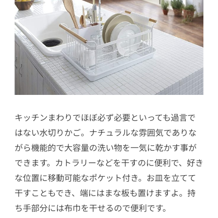
3.2
まな板&包丁スタンド
3.3
ブレッドケース
3.4
塩 コショウ 調味料入れ スパイスラ
ックボトル&ラック 4個セット ディ
ズニー
3.5
レンジフード調味料ラック 3段
3.6
キャスター付きラクラク移動 幅約
キッチンまわりでほぼ必ず必要といっても過言で
13cm ハンドル付き スリムワゴン
はない水切りかご。ナチュラルな雰囲気でありな
4
他にもキッチンをサポートしてくれる
がら機能的で大容量の洗い物を一気に乾かす事が
アイテムが充実
できます。カトラリーなどを干すのに便利で、好き
4.1
排気口カバー
な位置に移動可能なポケット付き。お皿を立てて
4.2
コンロ横ラック キッチン 自立式メ
干すこともでき、端にはまな板も置けますよ。持
ッシュパネル
ち手部分には布巾を干せるので便利です。