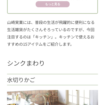
1.3
オープンキッチン用 水はね防止 シ
もっと見る
ンク水はね防止スタンド プレート
1.4
キッチンタオルハンガーバー タワ
山崎実業には、普段の生活が飛躍的に便利になる
ー ブラック
生活雑貨がたくさんそろっているのですが、今回
2
シンク下収納
注目するのは「キッチン」。キッチンで使えるお
2.1
シンク下 フライパン&鍋蓋スタン
すすめの15アイテムをご紹介します。
ド
2.2
シンク下 包丁差し 洗いやすい着脱
シンクまわり
式カバー 包丁& キッチンばさみ差
し プレート
2.3
キッチンストッカー
水切りかご
3
ストッカー＆ホルダー
3.1
ポリ袋&キッチンペーパーホルダ
ー