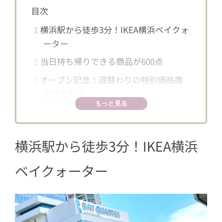
目次
1
横浜駅から徒歩3分！IKEA横浜ベイクォ
ーター
2
当日持ち帰りできる商品が600点
3
オープン記念！週替わりの特別価格商
品はこれ！
もっと見る
3.1
3/14(金)〜3/20(木)に安くなるもの
3.2
3/21(金)〜3/27(木)に安くなるもの
横浜駅から徒歩3分！IKEA横浜
3.3
3/28(金)〜4/3(木)に安くなるもの
3.4
4/4(金)〜4/10 (木)に安くなるもの
ベイクォーター
4
3/14(金)〜3/31 (月)は2,000円以上購入
でブルーバッグSプレゼント！
5
大物の持ち帰りにはトロリーが便利！