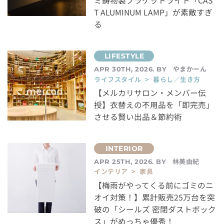
ミ鋳物製ブラケットライト「CAS
T ALUMINUM LAMP」が素敵すぎ
る
やまかーん
APR 30TH, 2026. BY
ライフスタイル > 暮らし／生き方
【メルカリサロン・メンバー伝
授】衣替えの不用品を「即完売」
させる賢い出品＆節約術
林美由紀
APR 25TH, 2026. BY
インテリア > 家具
【梅雨がやってくる前にゴミのニ
オイ対策！】累計販売25万台を突
破の「シールズ 密閉ダストボック
ス」がめっちゃ優秀！