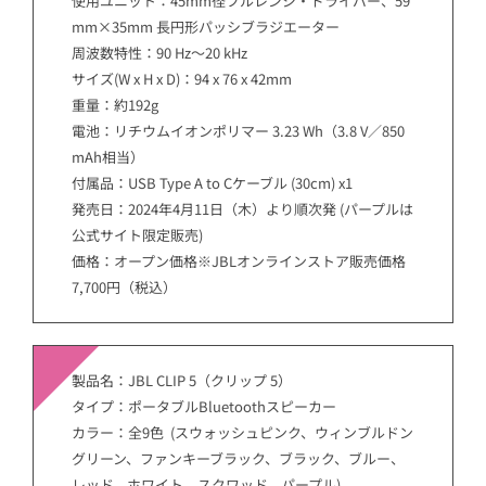
使用ユニット：45mm径フルレンジ・ドライバー、59
mm×35mm 長円形パッシブラジエーター
周波数特性：90 Hz～20 kHz
サイズ(W x H x D)：94 x 76 x 42mm
重量：約192g
電池：リチウムイオンポリマー 3.23 Wh（3.8 V／850
mAh相当）
付属品：USB Type A to Cケーブル (30cm) x1
発売日：2024年4月11日（木）より順次発 (パープルは
公式サイト限定販売)
価格：オープン価格※JBLオンラインストア販売価格
7,700円（税込）
製品名：JBL CLIP 5（クリップ 5）
タイプ：ポータブルBluetoothスピーカー
カラー：全9色 (スウォッシュピンク、ウィンブルドン
グリーン、ファンキーブラック、ブラック、ブルー、
レッド、ホワイト、スクワッド、パープル)