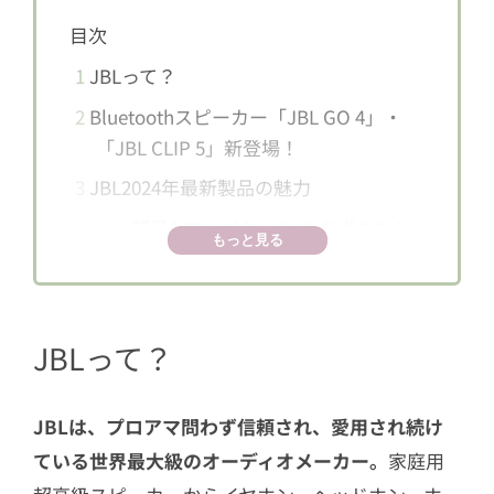
目次
1
JBLって？
2
Bluetoothスピーカー「JBL GO 4」・
「JBL CLIP 5」新登場！
3
JBL2024年最新製品の魅力
3.1
軽量&コンパクト！ さまざまなシ
もっと見る
ーンで活躍
3.2
防水・防塵性能
3.3
さらに進化したパワフルサウンド
JBLって？
3.4
「プレイタイムブースト」による
長時間再生
JBLは、プロアマ問わず信頼され、愛用され続け
3.5
アプリでの直観的な操作とLE Audi
ている世界最大級のオーディオメーカー。
家庭用
o対応によるワイヤレスステレオ接