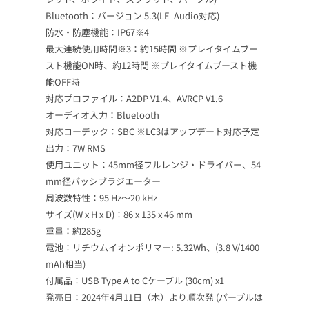
Bluetooth：バージョン 5.3(LE Audio対応)
防水・防塵機能：IP67※4
最大連続使用時間※3：約15時間 ※プレイタイムブー
スト機能ON時、約12時間 ※プレイタイムブースト機
能OFF時
対応プロファイル：A2DP V1.4、AVRCP V1.6
オーディオ入力：Bluetooth
対応コーデック：SBC ※LC3はアップデート対応予定
出力：7W RMS
使用ユニット：45mm径フルレンジ・ドライバー、54
mm径パッシブラジエーター
周波数特性：95 Hz～20 kHz
サイズ(W x H x D)：86 x 135 x 46 mm
重量：約285g
電池：リチウムイオンポリマー: 5.32Wh、(3.8 V/1400
mAh相当)
付属品：USB Type A to Cケーブル (30cm) x1
発売日：2024年4月11日（木）より順次発 (パープルは