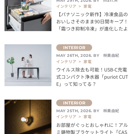
mari.M
MAY 29TH, 2026. BY
インテリア > 家電
【パナソニック新作】冷凍食品の
おいしさそのまま90日間キープ！
「霜つき抑制冷凍」が進化したよ
林美由紀
MAY 26TH, 2026. BY
インテリア > 家電
ウイルス除去も可能！USB-C充電
式コンパクト浄水器「puriot CUT
E」って知ってる？
林美由紀
MAY 25TH, 2026. BY
インテリア > 家電
お部屋がぐっとおしゃれに！アル
ミ鋳物製ブラケットライト「CAS