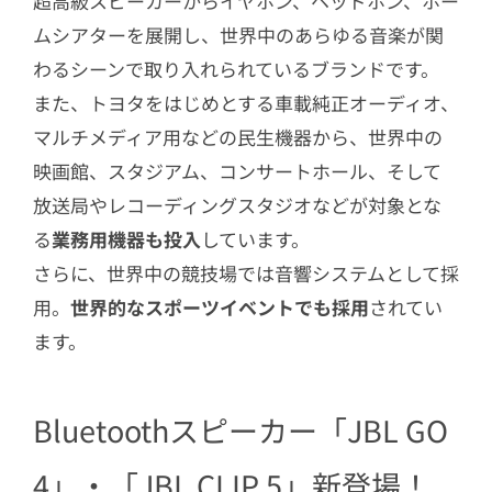
超高級スピーカーからイヤホン、ヘッドホン、ホー
続を実現
ムシアターを展開し、世界中のあらゆる音楽が関
4
春キャンペーン「わたし、響け！」第1
わるシーンで取り入れられているブランドです。
弾実施中だよ
また、トヨタをはじめとする車載純正オーディオ、
5
家でも高音質で音楽を楽しもう♪
マルチメディア用などの民生機器から、世界中の
映画館、スタジアム、コンサートホール、そして
放送局やレコーディングスタジオなどが対象とな
る
業務用機器も投入
しています。
さらに、世界中の競技場では音響システムとして採
用。
世界的なスポーツイベントでも採用
されてい
ます。
Bluetoothスピーカー「JBL GO
4」・「JBL CLIP 5」新登場！