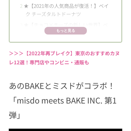
2
★【2021年の人気商品が復活！】ベイ
ク チーズタルトドーナツ
3
★【チョコ×チーズの新しい世界】ベ
もっと見る
イク チョコチーズタルトドーナツ
4
【チーズホイップのやさしさ】ベイク
チーズホイップ
＞＞＞【2022年再ブレイク】東京のおすすめカヌ
レ12選！専門店やコンビニ・通販も
5
★【あのサクサク食感をドーナツで】
リンゴ クロワッサンドーナツ カスター
ド
あのBAKEとミスドがコラボ！
6
★【レモン風味が夏に◎】リンゴ クロ
ワッサンドーナツ レモンカスタード
「misdo meets BAKE INC. 第1
7
コラボドーナツは7月6日発売！
弾」