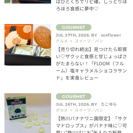
はひとくちでリピ確。しっとりほ
ろほろ食感に夢中♡
sunflower
JUL 27TH, 2026. BY
グルメ > スイーツ／パン
【売り切れ続出】見つけたら即買
い♡ザクッと食感と甘じょっぱさ
がたまらない！「FLOOM（フル
ーム）塩キャラメルショコラサン
ド」を実食レビュー
たこゆら
JUL 26TH, 2026. BY
グルメ > スイーツ／パン
【熱川バナナワニ園限定】「サク
マドロップス」がバナナ味に♡可
愛い“熱川ばにお”缶入りで新登