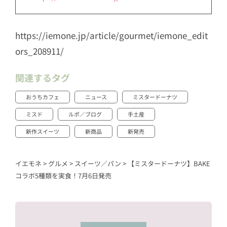
https://iemone.jp/article/gourmet/iemone_edit
ors_208911/
関連するタグ
おうちカフェ
ニュース
ミスタードーナツ
ミスド
ルポ／ブログ
手土産
新作スイーツ
新商品
新発売
イエモネ
>
グルメ
>
スイーツ／パン
>
【ミスタードーナツ】BAKE
コラボ5種類を実食！7月6日発売