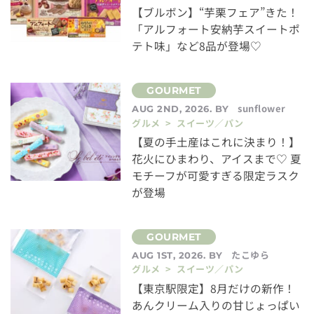
【ブルボン】“芋栗フェア”きた！
「アルフォート安納芋スイートポ
テト味」など8品が登場♡
sunflower
AUG 2ND, 2026. BY
グルメ > スイーツ／パン
【夏の手土産はこれに決まり！】
花火にひまわり、アイスまで♡ 夏
モチーフが可愛すぎる限定ラスク
が登場
たこゆら
AUG 1ST, 2026. BY
グルメ > スイーツ／パン
【東京駅限定】8月だけの新作！
あんクリーム入りの甘じょっぱい