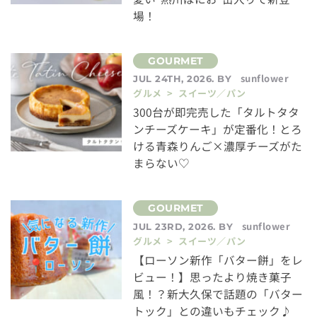
場！
sunflower
JUL 24TH, 2026. BY
グルメ > スイーツ／パン
300台が即完売した「タルトタタ
ンチーズケーキ」が定番化！とろ
ける青森りんご×濃厚チーズがた
まらない♡
sunflower
JUL 23RD, 2026. BY
グルメ > スイーツ／パン
【ローソン新作「バター餅」をレ
ビュー！】思ったより焼き菓子
風！？新大久保で話題の「バター
トック」との違いもチェック♪