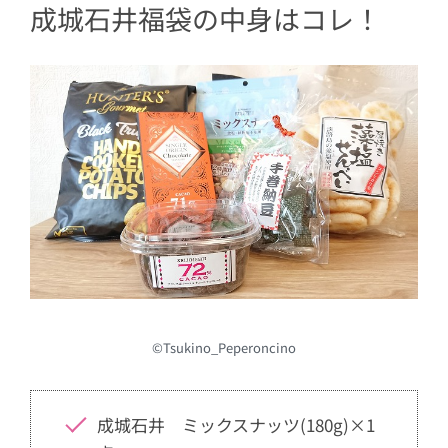
成城石井福袋の中身はコレ！
ュールカカオ７２％」
1.5
成城石井「厚焼き藻塩せんべい」
1.6
成城石井「手巻納豆」
1.7
オリジナルエコバッグ（福袋限定
デザイン）
©Tsukino_Peperoncino
成城石井 ミックスナッツ(180g)×1