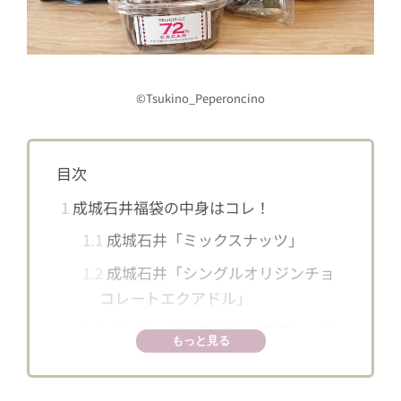
©Tsukino_Peperoncino
目次
1
成城石井福袋の中身はコレ！
1.1
成城石井「ミックスナッツ」
1.2
成城石井「シングルオリジンチョ
コレートエクアドル」
1.3
ハンターズ「黒トリュフフレーバ
もっと見る
ーポテトチップス」
1.4
成城石井「フランス産クーベルチ