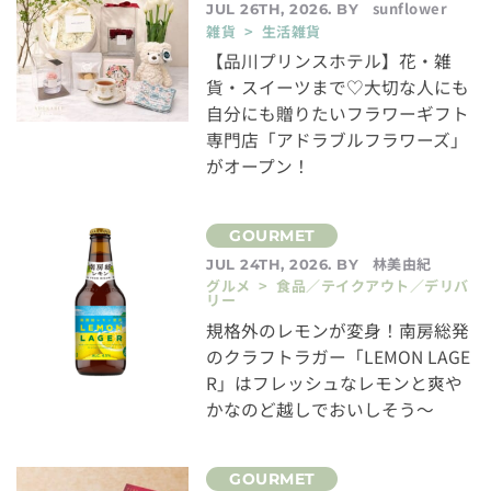
sunflower
JUL 26TH, 2026. BY
雑貨 > 生活雑貨
【品川プリンスホテル】花・雑
貨・スイーツまで♡大切な人にも
自分にも贈りたいフラワーギフト
専門店「アドラブルフラワーズ」
がオープン！
林美由紀
JUL 24TH, 2026. BY
グルメ > 食品／テイクアウト／デリバ
リー
規格外のレモンが変身！南房総発
のクラフトラガー「LEMON LAGE
R」はフレッシュなレモンと爽や
かなのど越しでおいしそう～