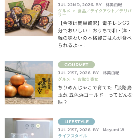
林美由紀
JUL 22ND, 2026. BY
グルメ > 食品／テイクアウト／デリバ
リー
【今夜は簡単贅沢】電子レンジ2
分でおいしい！おうちで和・洋・
韓の味わいの本格鰻ごはんが食べ
られるよ～！
林美由紀
JUL 21ST, 2026. BY
グルメ > お取り寄せ
ちりめんじゃこで育てた「淡路島
玉葱 五色浜ゴールド」ってどんな
味？
Mayumi.W
JUL 21ST, 2026. BY
ライフスタイル