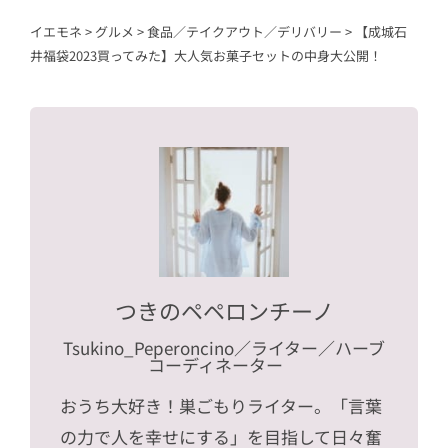
イエモネ
>
グルメ
>
食品／テイクアウト／デリバリー
>
【成城石
井福袋2023買ってみた】大人気お菓子セットの中身大公開！
つきのペペロンチーノ
Tsukino_Peperoncino
／ライター／ハーブ
コーディネーター
おうち大好き！巣ごもりライター。「言葉
の力で人を幸せにする」を目指して日々奮