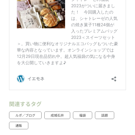
関連するタグ
ルポ／ブログ
成城石井
福袋
話題
通販