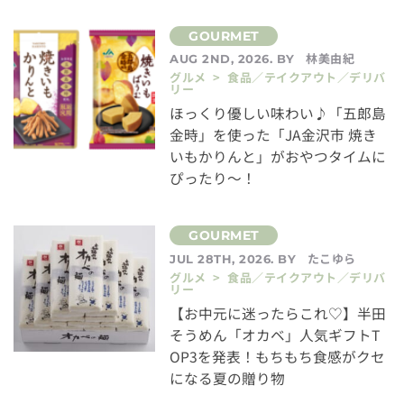
林美由紀
AUG 2ND, 2026. BY
グルメ > 食品／テイクアウト／デリバ
リー
ほっくり優しい味わい♪「五郎島
金時」を使った「JA金沢市 焼き
いもかりんと」がおやつタイムに
ぴったり～！
たこゆら
JUL 28TH, 2026. BY
グルメ > 食品／テイクアウト／デリバ
リー
【お中元に迷ったらこれ♡】半田
そうめん「オカベ」人気ギフトT
OP3を発表！もちもち食感がクセ
になる夏の贈り物