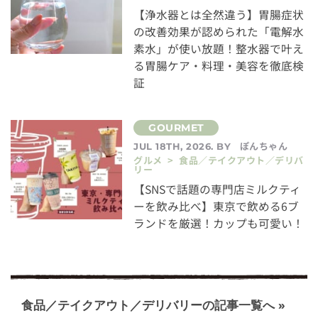
【浄水器とは全然違う】胃腸症状
の改善効果が認められた「電解水
素水」が使い放題！整水器で叶え
る胃腸ケア・料理・美容を徹底検
証
ぽんちゃん
JUL 18TH, 2026. BY
グルメ > 食品／テイクアウト／デリバ
リー
【SNSで話題の専門店ミルクティ
ーを飲み比べ】東京で飲める6ブ
ランドを厳選！カップも可愛い！
食品／テイクアウト／デリバリーの記事一覧へ »