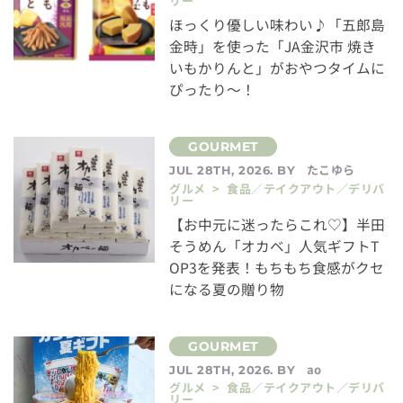
リー
ほっくり優しい味わい♪「五郎島
金時」を使った「JA金沢市 焼き
いもかりんと」がおやつタイムに
ぴったり～！
たこゆら
JUL 28TH, 2026. BY
グルメ > 食品／テイクアウト／デリバ
リー
【お中元に迷ったらこれ♡】半田
そうめん「オカベ」人気ギフトT
OP3を発表！もちもち食感がクセ
になる夏の贈り物
ao
JUL 28TH, 2026. BY
グルメ > 食品／テイクアウト／デリバ
リー