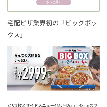
2.3
【テーマ3】ポテナゲ
もっと見る
2.4
【テーマ4】カスタマイズ
3
【実食】圧倒的サイズとボリュームに
宅配ピザ業界初の「ビッグボッ
大満足！
クス」
ピザ2枚とサイドメニュー4品
が42cm×43cmのワ