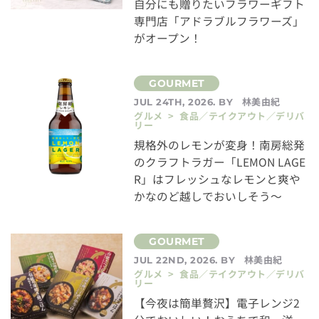
自分にも贈りたいフラワーギフト
専門店「アドラブルフラワーズ」
がオープン！
林美由紀
JUL 24TH, 2026. BY
グルメ > 食品／テイクアウト／デリバ
リー
規格外のレモンが変身！南房総発
のクラフトラガー「LEMON LAGE
R」はフレッシュなレモンと爽や
かなのど越しでおいしそう～
林美由紀
JUL 22ND, 2026. BY
グルメ > 食品／テイクアウト／デリバ
リー
【今夜は簡単贅沢】電子レンジ2