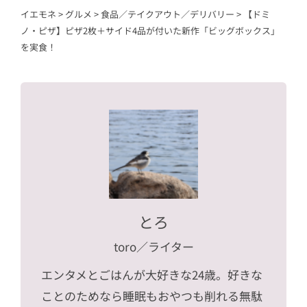
イエモネ
>
グルメ
>
食品／テイクアウト／デリバリー
>
【ドミ
ノ・ピザ】ピザ2枚＋サイド4品が付いた新作「ビッグボックス」
を実食！
とろ
toro
／ライター
エンタメとごはんが大好きな24歳。好きな
ことのためなら睡眠もおやつも削れる無駄