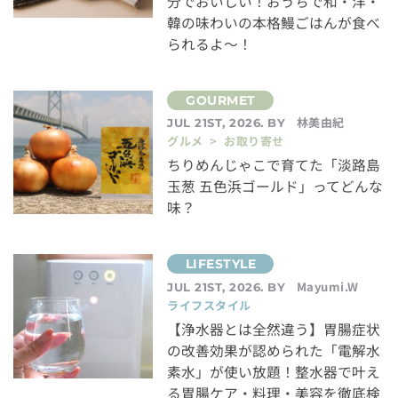
分でおいしい！おうちで和・洋・
韓の味わいの本格鰻ごはんが食べ
られるよ～！
林美由紀
JUL 21ST, 2026. BY
グルメ > お取り寄せ
ちりめんじゃこで育てた「淡路島
玉葱 五色浜ゴールド」ってどんな
味？
Mayumi.W
JUL 21ST, 2026. BY
ライフスタイル
【浄水器とは全然違う】胃腸症状
の改善効果が認められた「電解水
素水」が使い放題！整水器で叶え
る胃腸ケア・料理・美容を徹底検