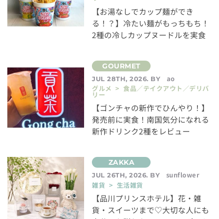
【お湯なしでカップ麺ができ
る！？】冷たい麺がもっちもち！
2種の冷しカップヌードルを実食
ao
JUL 28TH, 2026. BY
グルメ > 食品／テイクアウト／デリバ
リー
【ゴンチャの新作でひんやり！】
発売前に実食！南国気分になれる
新作ドリンク2種をレビュー
sunflower
JUL 26TH, 2026. BY
雑貨 > 生活雑貨
【品川プリンスホテル】花・雑
貨・スイーツまで♡大切な人にも