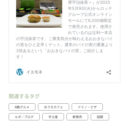
関連するタグ
B級グルメ
おうちカフェ
ドミノ・ピザ
ルポ／ブログ
手土産
新発売
話題