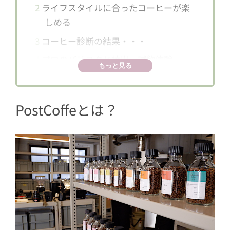
2
ライフスタイルに合ったコーヒーが楽
しめる
3
コーヒー診断の結果・・・
4
プロのバリスタと抽出・試飲体験
もっと見る
5
丁寧に淹れたコーヒーの味は？
6
店頭での販売はコーヒーボックスのみ
PostCoffeとは？