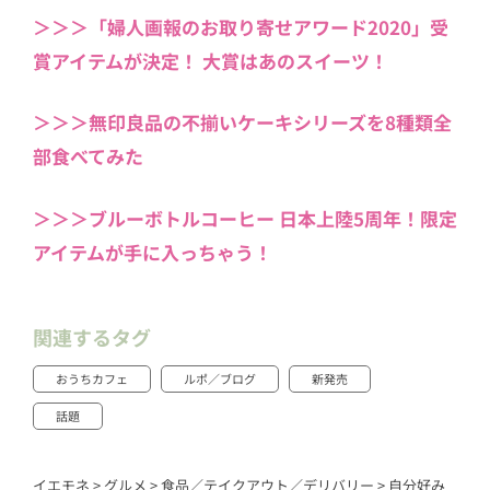
＞＞＞「婦人画報のお取り寄せアワード2020」受
賞アイテムが決定！ 大賞はあのスイーツ！
＞＞＞無印良品の不揃いケーキシリーズを8種類全
部食べてみた
＞＞＞ブルーボトルコーヒー 日本上陸5周年！限定
アイテムが手に入っちゃう！
関連するタグ
おうちカフェ
ルポ／ブログ
新発売
話題
イエモネ
>
グルメ
>
食品／テイクアウト／デリバリー
>
自分好み