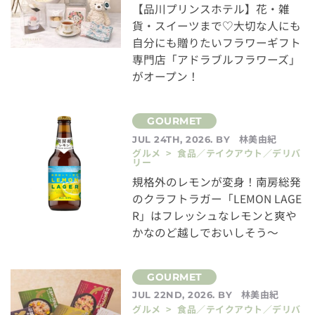
【品川プリンスホテル】花・雑
貨・スイーツまで♡大切な人にも
自分にも贈りたいフラワーギフト
専門店「アドラブルフラワーズ」
がオープン！
林美由紀
JUL 24TH, 2026. BY
グルメ > 食品／テイクアウト／デリバ
リー
規格外のレモンが変身！南房総発
のクラフトラガー「LEMON LAGE
R」はフレッシュなレモンと爽や
かなのど越しでおいしそう～
林美由紀
JUL 22ND, 2026. BY
グルメ > 食品／テイクアウト／デリバ