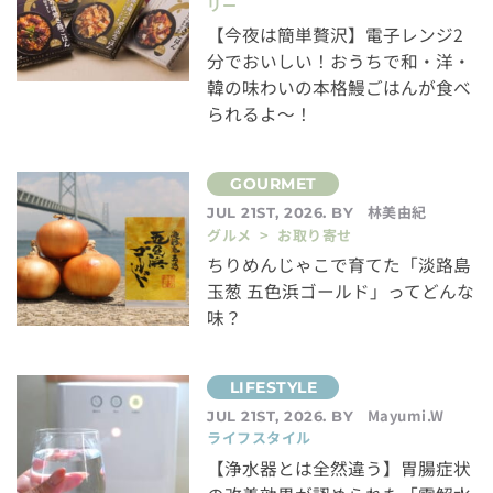
リー
【今夜は簡単贅沢】電子レンジ2
分でおいしい！おうちで和・洋・
韓の味わいの本格鰻ごはんが食べ
られるよ～！
林美由紀
JUL 21ST, 2026. BY
グルメ > お取り寄せ
ちりめんじゃこで育てた「淡路島
玉葱 五色浜ゴールド」ってどんな
味？
Mayumi.W
JUL 21ST, 2026. BY
ライフスタイル
【浄水器とは全然違う】胃腸症状