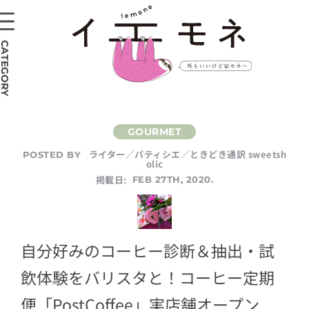
CATEGORY
ライター／パティシエ／ときどき通訳 sweetsh
POSTED BY
olic
掲載日:
FEB 27TH, 2020.
自分好みのコーヒー診断＆抽出・試
飲体験をバリスタと！コーヒー定期
便「PostCoffee」実店舗オープン