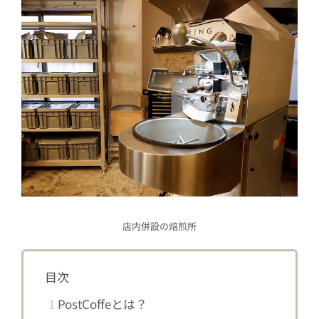
店内併設の焙煎所
目次
1
PostCoffeとは？