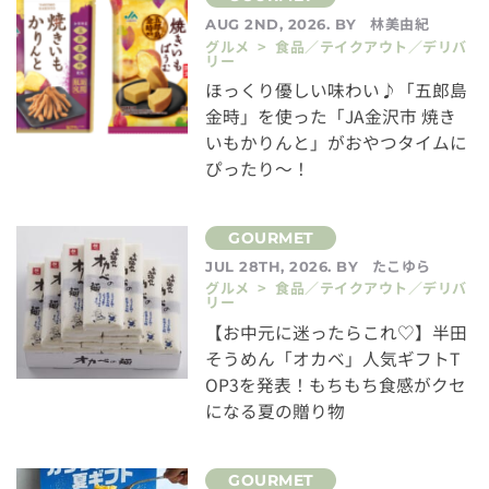
林美由紀
AUG 2ND, 2026. BY
グルメ > 食品／テイクアウト／デリバ
リー
ほっくり優しい味わい♪「五郎島
金時」を使った「JA金沢市 焼き
いもかりんと」がおやつタイムに
ぴったり～！
たこゆら
JUL 28TH, 2026. BY
グルメ > 食品／テイクアウト／デリバ
リー
【お中元に迷ったらこれ♡】半田
そうめん「オカベ」人気ギフトT
OP3を発表！もちもち食感がクセ
になる夏の贈り物