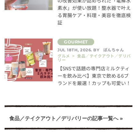
の改善効果が認められた「電解水
素水」が使い放題！整水器で叶え
る胃腸ケア・料理・美容を徹底検
証
ぽんちゃん
JUL 18TH, 2026. BY
グルメ > 食品／テイクアウト／デリバ
リー
【SNSで話題の専門店ミルクティ
ーを飲み比べ】東京で飲める6ブ
ランドを厳選！カップも可愛い！
食品／テイクアウト／デリバリーの記事一覧へ »