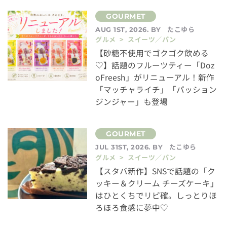
たこゆら
AUG 1ST, 2026. BY
グルメ > スイーツ／パン
【砂糖不使用でゴクゴク飲める
♡】話題のフルーツティー「Doz
oFreesh」がリニューアル！新作
「マッチャライチ」「パッション
ジンジャー」も登場
たこゆら
JUL 31ST, 2026. BY
グルメ > スイーツ／パン
【スタバ新作】SNSで話題の「ク
ッキー＆クリーム チーズケーキ」
はひとくちでリピ確。しっとりほ
ろほろ食感に夢中♡