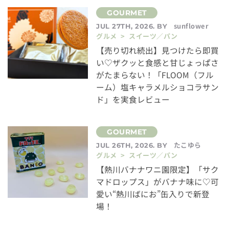
sunflower
JUL 27TH, 2026. BY
グルメ > スイーツ／パン
【売り切れ続出】見つけたら即買
い♡ザクッと食感と甘じょっぱさ
がたまらない！「FLOOM（フル
ーム）塩キャラメルショコラサン
ド」を実食レビュー
たこゆら
JUL 26TH, 2026. BY
グルメ > スイーツ／パン
【熱川バナナワニ園限定】「サク
マドロップス」がバナナ味に♡可
愛い“熱川ばにお”缶入りで新登
場！