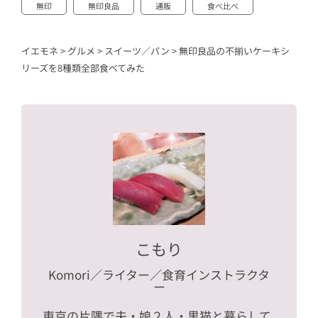
無印
無印良品
通販
食べ比べ
イエモネ
>
グルメ
>
スイーツ／パン
>
無印良品の不揃いケーキシ
リーズを8種類全部食べてみた
こもり
Komori
／ライター／食育インストラクタ
ー
東京の片隅で夫・娘２人・黒猫と暮らして