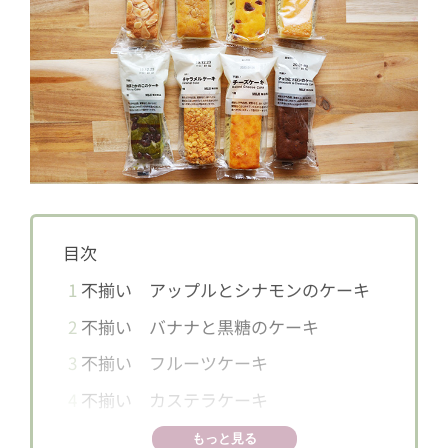
目次
1
不揃い アップルとシナモンのケーキ
2
不揃い バナナと黒糖のケーキ
3
不揃い フルーツケーキ
4
不揃い カステラケーキ
5
不揃い 抹茶とかのこのケーキ
もっと見る