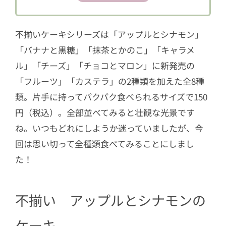
6
不揃い キャラメルケーキ
7
不揃い チーズケーキ
不揃いケーキシリーズは「アップルとシナモン」
8
不揃い チョコとマロンのケーキ
「バナナと黒糖」「抹茶とかのこ」「キャラメ
ル」「チーズ」「チョコとマロン」に新発売の
「フルーツ」「カステラ」の2種類を加えた全8種
類。片手に持ってパクパク食べられるサイズで150
円（税込）。全部並べてみると壮観な光景です
ね。いつもどれにしようか迷っていましたが、今
回は思い切って全種類食べてみることにしまし
た！
不揃い アップルとシナモンの
ケーキ