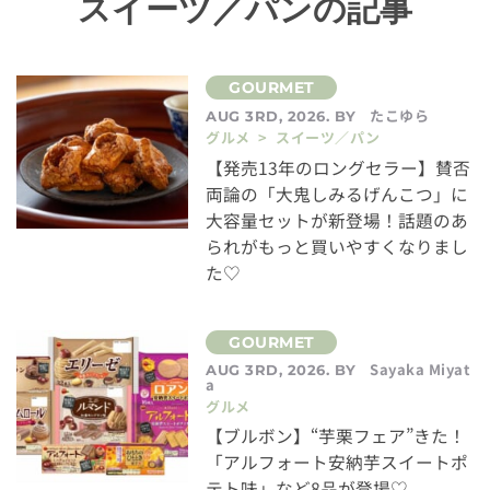
スイーツ／パンの記事
たこゆら
AUG 3RD, 2026. BY
グルメ > スイーツ／パン
【発売13年のロングセラー】賛否
両論の「大鬼しみるげんこつ」に
大容量セットが新登場！話題のあ
られがもっと買いやすくなりまし
た♡
Sayaka Miyat
AUG 3RD, 2026. BY
a
グルメ
【ブルボン】“芋栗フェア”きた！
「アルフォート安納芋スイートポ
テト味」など8品が登場♡